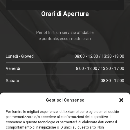
Orari di Apertura
Per offrirti un servizio affidabile
e puntuale, ecco i nostri orari.
Lunedì - Giovedì
08:00 - 12:00 / 13:30 -18:00
Venerdì
8:00 - 12:00 / 13:30 - 17:00
Sabato
08:30 - 12:00
ORARI IN ALTA STAGIONE
Gestisci Consenso
(aprile, maggio, ottobre, novembre, dicembre)
Per fornire le migliori esperienze, utilizziamo tecnologie come i cookie
per memorizzare e/o accedere alle informazioni del dispositivo. Il
Lunedì - Venerdì
08:00 - 12:00 / 13:30 -18:00
consenso a queste tecnologie ci permetterà di elaborare dati come il
comportamento di navigazione o ID unici su questo sito. Non