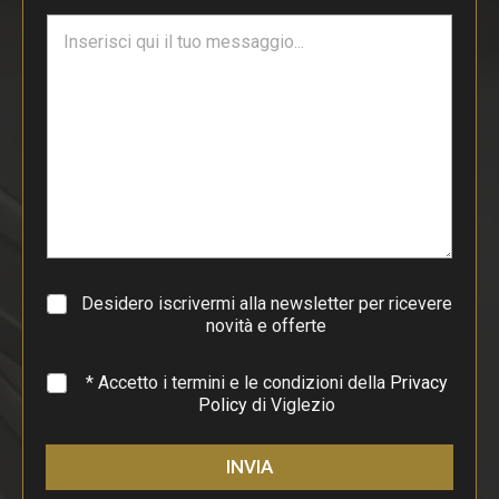
i
T
l
e
*
s
t
o
d
i
p
a
r
a
g
r
a
Desidero iscrivermi alla newsletter per ricevere
f
novità e offerte
o
*
* Accetto i termini e le condizioni della
Privacy
Policy
di Viglezio
INVIA