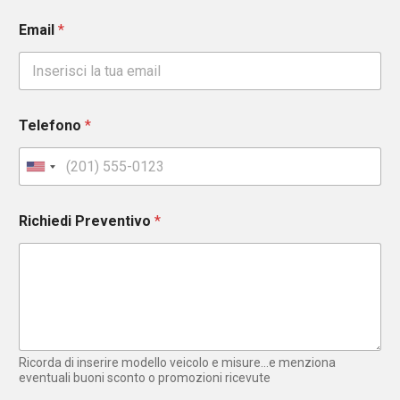
Email
*
Telefono
*
U
n
i
Richiedi Preventivo
*
t
e
d
S
t
a
t
e
Ricorda di inserire modello veicolo e misure...e menziona
s
eventuali buoni sconto o promozioni ricevute
+