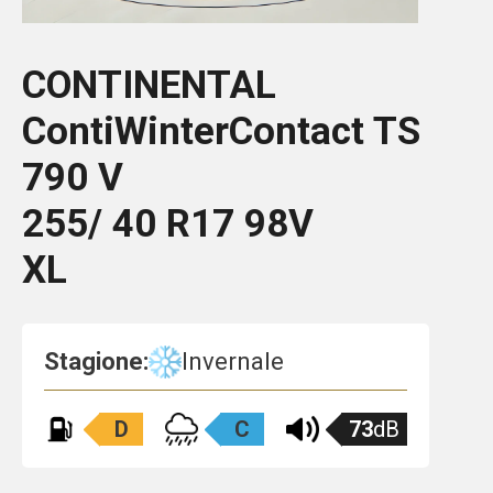
CONTINENTAL
ContiWinterContact TS
790 V
255/ 40 R17 98V
XL
Stagione:
Invernale
D
C
73
dB