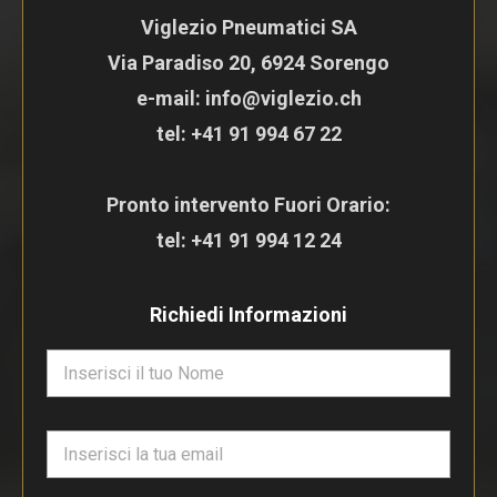
Viglezio Pneumatici SA
Via Paradiso 20, 6924 Sorengo
e-mail: info@viglezio.ch
tel:
+41 91 994 67 22
Pronto intervento Fuori Orario:
tel:
+41 91 994 12 24
Richiedi Informazioni
N
o
m
e
E
*
m
a