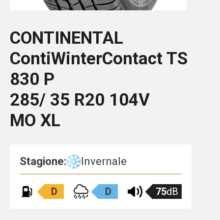
CONTINENTAL
ContiWinterContact TS
830 P
285/ 35 R20 104V
MO XL
Stagione:
Invernale
D
D
75
dB