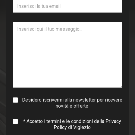
E
*
m
a
i
T
l
e
*
s
t
o
d
i
p
a
r
a
g
r
a
Desidero iscrivermi alla newsletter per ricevere
f
novità e offerte
o
*
* Accetto i termini e le condizioni della
Privacy
Policy
di Viglezio