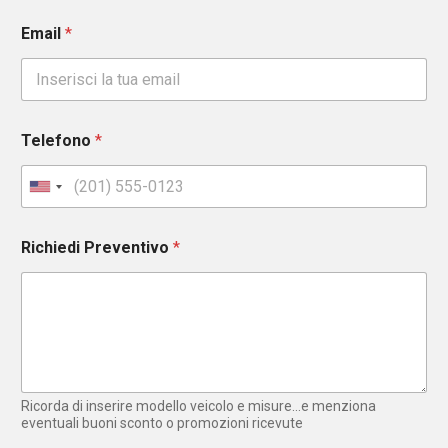
Email
*
Telefono
*
U
n
i
Richiedi Preventivo
*
t
e
d
S
t
a
t
e
Ricorda di inserire modello veicolo e misure...e menziona
s
eventuali buoni sconto o promozioni ricevute
+