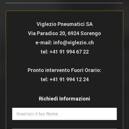
Viglezio Pneumatici SA
Via Paradiso 20, 6924 Sorengo
e-mail: info@viglezio.ch
tel:
+41 91 994 67 22
Pronto intervento Fuori Orario:
tel:
+41 91 994 12 24
Richiedi Informazioni
N
o
m
e