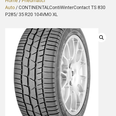
Home
/
Pneumatici
Auto
/ CONTINENTALContiWinterContact TS 830
P285/ 35 R20 104VMO XL