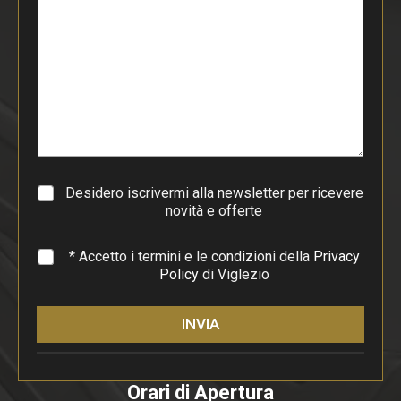
s
t
o
d
i
p
a
r
a
g
r
a
Desidero iscrivermi alla newsletter per ricevere
f
novità e offerte
o
*
* Accetto i termini e le condizioni della
Privacy
Policy
di Viglezio
INVIA
Orari di Apertura