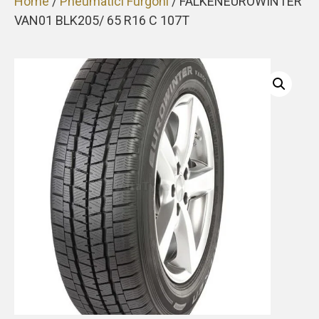
Home
/
Pneumatici Furgoni
/ FALKENEUROWINTER
VAN01 BLK205/ 65 R16 C 107T