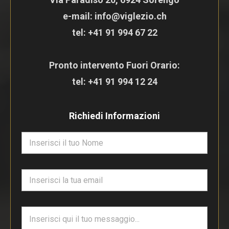
e-mail: info@viglezio.ch
tel:
+41 91 994 67 22
Pronto intervento Fuori Orario:
tel:
+41 91 994 12 24
Richiedi Informazioni
N
o
m
e
E
*
m
a
i
T
l
e
*