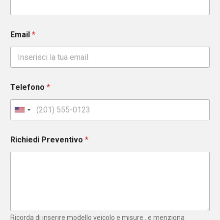
Email
*
Telefono
*
U
n
i
Richiedi Preventivo
*
t
e
d
S
t
a
t
e
Ricorda di inserire modello veicolo e misure...e menziona