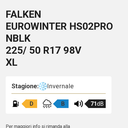
FALKEN
EUROWINTER HS02PRO
NBLK
225/ 50 R17 98V
XL
Stagione:
Invernale
D
B
71
dB
Per maggiori info si rimanda alla