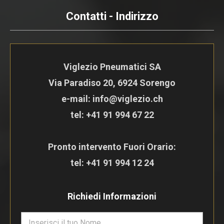
Contatti - Indirizzo
Viglezio Pneumatici SA
Via Paradiso 20, 6924 Sorengo
e-mail: info@viglezio.ch
tel:
+41 91 994 67 22
Pronto intervento Fuori Orario:
tel:
+41 91 994 12 24
Richiedi Informazioni
N