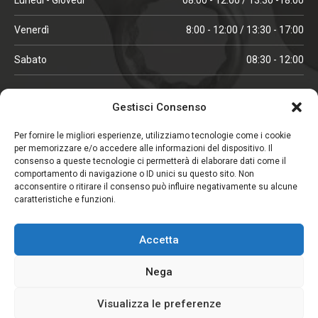
Venerdì
8:00 - 12:00 / 13:30 - 17:00
Sabato
08:30 - 12:00
ORARI IN ALTA STAGIONE
Gestisci Consenso
(aprile, maggio, ottobre, novembre, dicembre)
Per fornire le migliori esperienze, utilizziamo tecnologie come i cookie
per memorizzare e/o accedere alle informazioni del dispositivo. Il
Lunedì - Venerdì
08:00 - 12:00 / 13:30 -18:00
consenso a queste tecnologie ci permetterà di elaborare dati come il
comportamento di navigazione o ID unici su questo sito. Non
Sabato
08:00 - 12:00
acconsentire o ritirare il consenso può influire negativamente su alcune
caratteristiche e funzioni.
CHIUSO IL SABATO
Accetta
(gennaio, febbraio, agosto, settembre)
Nega
Visualizza le preferenze
Copyright © 2026. Viglezio - Tutti i diritti riservati.