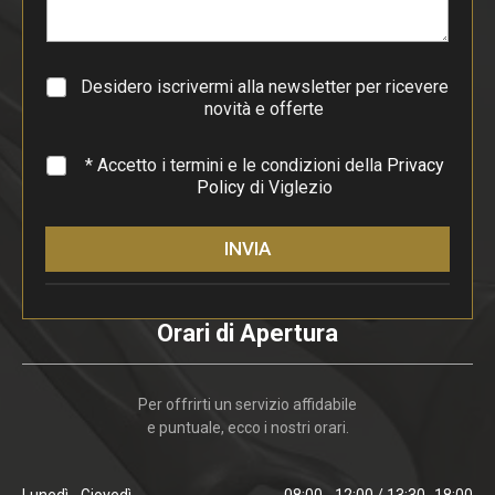
a
g
r
a
Desidero iscrivermi alla newsletter per ricevere
f
novità e offerte
o
*
* Accetto i termini e le condizioni della
Privacy
Policy
di Viglezio
INVIA
Orari di Apertura
Per offrirti un servizio affidabile
e puntuale, ecco i nostri orari.
Lunedì - Giovedì
08:00 - 12:00 / 13:30 -18:00