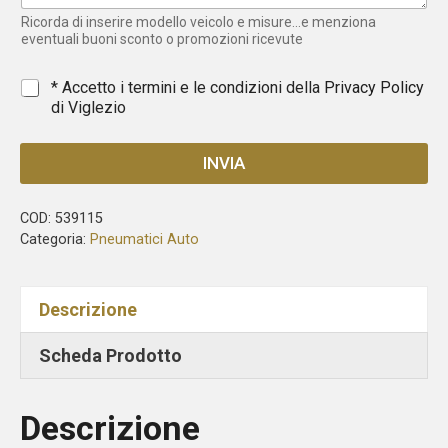
e
Ricorda di inserire modello veicolo e misure...e menziona
l
eventuali buoni sconto o promozioni ricevute
e
c
*
* Accetto i termini e le condizioni della
Privacy Policy
t
di Viglezio
e
d
INVIA
COD:
539115
Categoria:
Pneumatici Auto
Descrizione
Scheda Prodotto
Descrizione