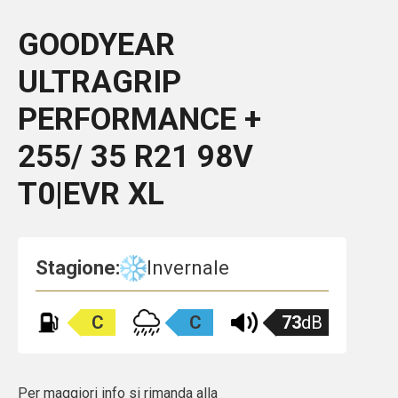
GOODYEAR
ULTRAGRIP
PERFORMANCE +
255/ 35 R21 98V
T0|EVR XL
Stagione:
Invernale
C
C
73
dB
Per maggiori info si rimanda alla