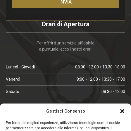
INVIA
Orari di Apertura
Per offrirti un servizio affidabile
e puntuale, ecco i nostri orari.
Lunedì - Giovedì
08:00 - 12:00 / 13:30 -18:00
Venerdì
8:00 - 12:00 / 13:30 - 17:00
Sabato
08:30 - 12:00
ORARI IN ALTA STAGIONE
Gestisci Consenso
(aprile, maggio, ottobre, novembre, dicembre)
Per fornire le migliori esperienze, utilizziamo tecnologie come i cookie
per memorizzare e/o accedere alle informazioni del dispositivo. Il
Lunedì - Venerdì
08:00 - 12:00 / 13:30 -18:00