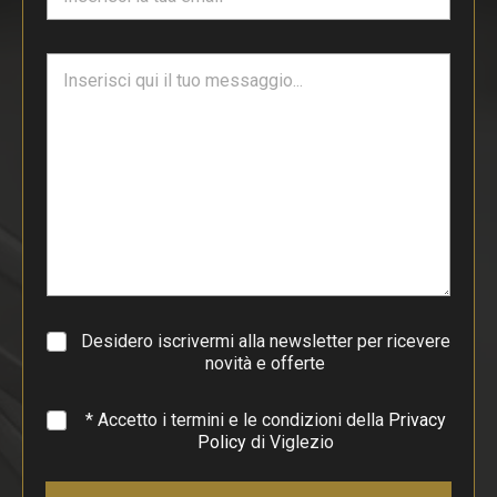
m
a
i
T
l
e
*
s
t
o
d
i
p
a
r
a
g
r
a
Desidero iscrivermi alla newsletter per ricevere
f
novità e offerte
o
*
* Accetto i termini e le condizioni della
Privacy
Policy
di Viglezio