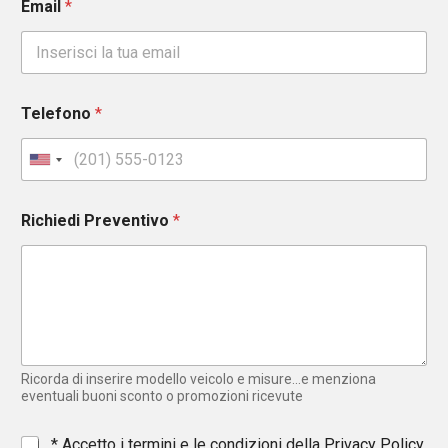
Email
*
Telefono
*
U
n
i
Richiedi Preventivo
*
t
e
d
S
t
a
t
e
Ricorda di inserire modello veicolo e misure...e menziona
s
eventuali buoni sconto o promozioni ricevute
+
1
*
* Accetto i termini e le condizioni della
Privacy Policy