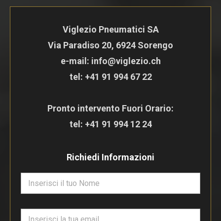
Viglezio Pneumatici SA
Via Paradiso 20, 6924 Sorengo
e-mail: info@viglezio.ch
tel:
+41 91 994 67 22
Pronto intervento Fuori Orario:
tel:
+41 91 994 12 24
Richiedi Informazioni
N
o
m
e
E
*