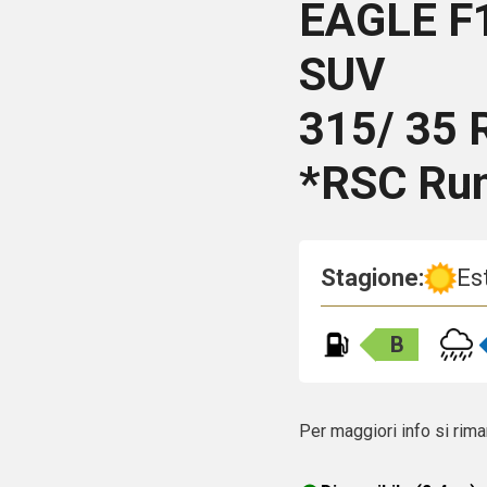
EAGLE F
SUV
315/ 35 
*RSC Run
Stagione:
Es
B
Per maggiori info si rima