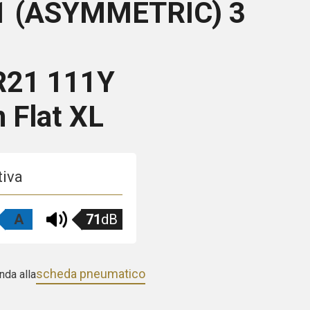
1 (ASYMMETRIC) 3
R21 111Y
 Flat XL
tiva
A
71
dB
scheda pneumatico
nda alla