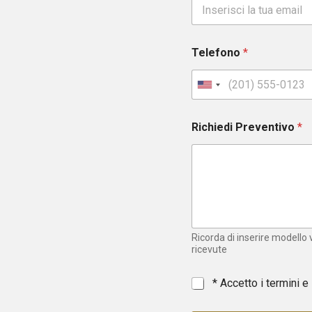
Telefono
*
U
n
i
Richiedi Preventivo
*
t
e
d
S
t
a
t
e
Ricorda di inserire modello
s
ricevute
+
1
*
* Accetto i termini e