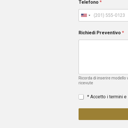
Telefono
*
U
n
i
Richiedi Preventivo
*
t
e
d
S
t
a
t
e
Ricorda di inserire modello
s
ricevute
+
1
*
* Accetto i termini e