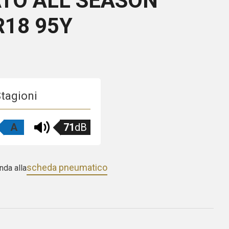
TO ALL SEASON
R18 95Y
Stagioni
A
71
dB
scheda pneumatico
nda alla