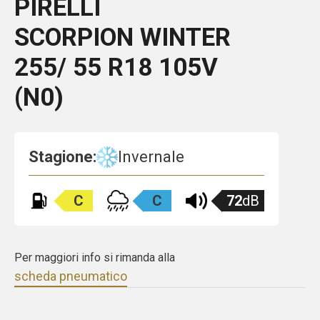
PIRELLI
SCORPION WINTER
255/ 55 R18 105V
(N0)
Stagione:
Invernale
C
C
72
dB
Per maggiori info si rimanda alla
scheda pneumatico