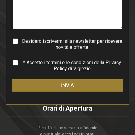
p
a
r
a
g
r
a
Desidero iscrivermi alla newsletter per ricevere
f
novità e offerte
o
*
* Accetto i termini e le condizioni della
Privacy
Policy
di Viglezio
INVIA
Orari di Apertura
Per offrirti un servizio affidabile
e puntuale, ecco i nostri orari.