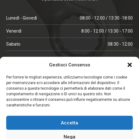
Lunedì - Giovedì
08:00 - 12:00 / 13:30 -18:00
Venerdì
8:00 - 12:00 / 13:30 - 17:00
Sabato
08:30 - 12:00
ORARI IN ALTA STAGIONE
Gestisci Consenso
(aprile, maggio, ottobre, novembre, dicembre)
Per fornire le migliori esperienze, utilizziamo tecnologie come i cookie
per memorizzare e/o accedere alle informazioni del dispositivo. Il
Lunedì - Venerdì
08:00 - 12:00 / 13:30 -18:00
consenso a queste tecnologie ci permetterà di elaborare dati come il
comportamento di navigazione o ID unici su questo sito. Non
Sabato
08:00 - 12:00
acconsentire o ritirare il consenso può influire negativamente su alcune
caratteristiche e funzioni.
CHIUSO IL SABATO
Accetta
(gennaio, febbraio, agosto, settembre)
Nega