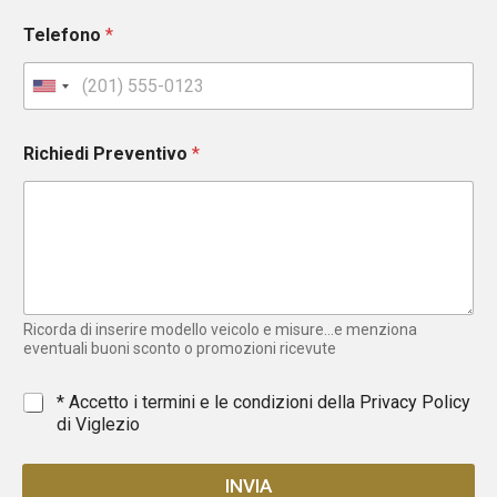
Telefono
*
U
n
i
Richiedi Preventivo
*
t
e
d
S
t
a
t
e
Ricorda di inserire modello veicolo e misure...e menziona
s
eventuali buoni sconto o promozioni ricevute
+
1
*
* Accetto i termini e le condizioni della
Privacy Policy
di Viglezio
INVIA