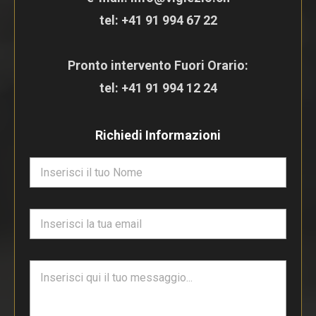
tel:
+41 91 994 67 22
Pronto intervento Fuori Orario:
tel:
+41 91 994 12 24
Richiedi Informazioni
N
o
m
e
E
*
m
a
i
T
l
e
*
s
t