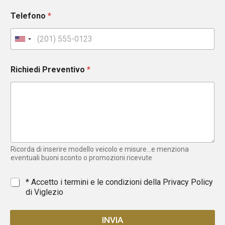
Telefono
*
U
n
i
Richiedi Preventivo
*
t
e
d
S
t
a
t
e
Ricorda di inserire modello veicolo e misure...e menziona
s
eventuali buoni sconto o promozioni ricevute
+
1
*
* Accetto i termini e le condizioni della
Privacy Policy
di Viglezio
INVIA