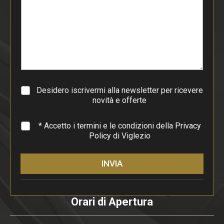
o
d
i
p
a
r
a
g
r
a
Desidero iscrivermi alla newsletter per ricevere
f
novità e offerte
o
*
* Accetto i termini e le condizioni della
Privacy
Policy
di Viglezio
INVIA
Orari di Apertura