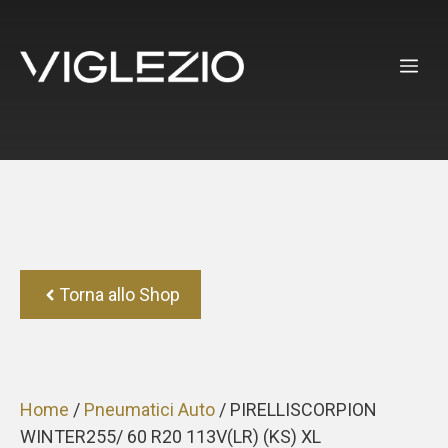
Vai
al
ME
contenuto
Torna allo Shop
Home
/
Pneumatici Auto
/ PIRELLISCORPION
WINTER255/ 60 R20 113V(LR) (KS) XL