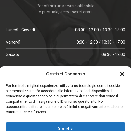
Per offrirti un servizio affidabile
e puntuale, ecco i nostri orari.
Lunedì - Giovedì
08:00 - 12:00 / 13:30 -18:00
Venerdì
8:00 - 12:00 / 13:30 - 17:00
Sabato
08:30 - 12:00
ORARI IN ALTA STAGIONE
Gestisci Consenso
(aprile, maggio, ottobre, novembre, dicembre)
Per fornire le migliori esperienze, utilizziamo tecnologie come i cookie
per memorizzare e/o accedere alle informazioni del dispositivo. Il
Lunedì - Venerdì
08:00 - 12:00 / 13:30 -18:00
consenso a queste tecnologie ci permetterà di elaborare dati come il
comportamento di navigazione o ID unici su questo sito. Non
Sabato
08:00 - 12:00
acconsentire o ritirare il consenso può influire negativamente su alcune
caratteristiche e funzioni.
CHIUSO IL SABATO
Accetta
(gennaio, febbraio, agosto, settembre)