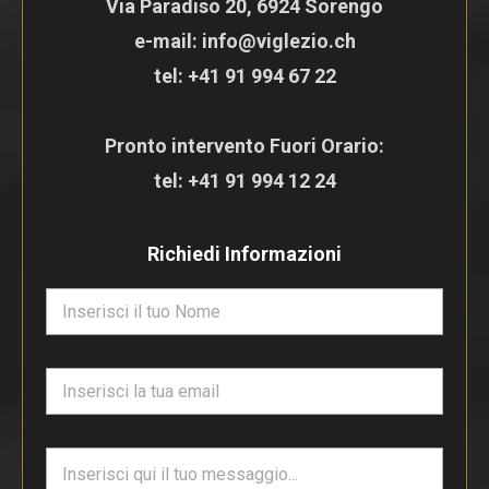
Via Paradiso 20, 6924 Sorengo
e-mail: info@viglezio.ch
tel:
+41 91 994 67 22
Pronto intervento Fuori Orario:
tel:
+41 91 994 12 24
Richiedi Informazioni
N
o
m
e
E
*
m
a
i
T
l
e
*