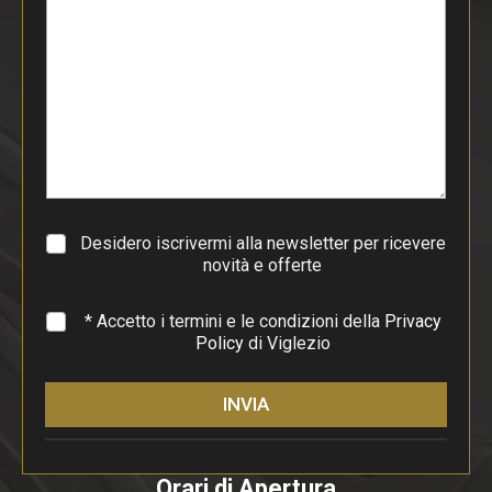
s
t
o
d
i
p
a
r
a
g
r
a
Desidero iscrivermi alla newsletter per ricevere
f
novità e offerte
o
*
* Accetto i termini e le condizioni della
Privacy
Policy
di Viglezio
INVIA
Orari di Apertura