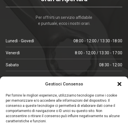
Per offrirti un servizio affidabile
e puntuale, ecco i nostri orari.
Lunedì - Giovedì
08:00 - 12:00 / 13:30 -18:00
Venerdì
8:00 - 12:00 / 13:30 - 17:00
Sabato
08:30 - 12:00
ORARI IN ALTA STAGIONE
Gestisci Consenso
(aprile, maggio, ottobre, novembre, dicembre)
Per fornire le migliori esperienze, utilizziamo tecnologie come i cookie
per memorizzare e/o accedere alle informazioni del dispositivo. Il
Lunedì - Venerdì
08:00 - 12:00 / 13:30 -18:00
consenso a queste tecnologie ci permetterà di elaborare dati come il
comportamento di navigazione o ID unici su questo sito. Non
Sabato
08:00 - 12:00
acconsentire o ritirare il consenso può influire negativamente su alcune
caratteristiche e funzioni.