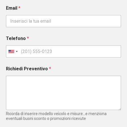
Email
*
Telefono
*
U
n
i
Richiedi Preventivo
*
t
e
d
S
t
a
t
e
Ricorda di inserire modello veicolo e misure...e menziona
s
eventuali buoni sconto o promozioni ricevute
+