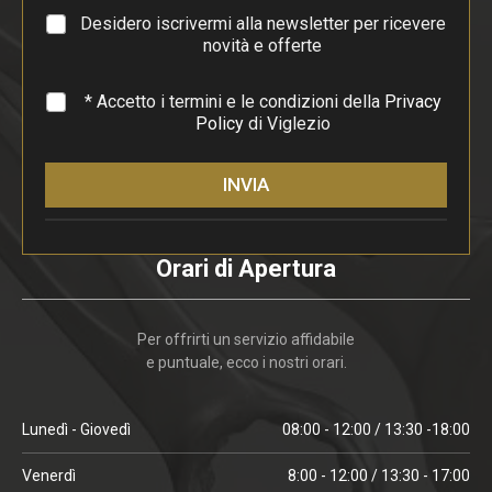
a
Desidero iscrivermi alla newsletter per ricevere
f
novità e offerte
o
*
* Accetto i termini e le condizioni della
Privacy
Policy
di Viglezio
INVIA
Orari di Apertura
Per offrirti un servizio affidabile
e puntuale, ecco i nostri orari.
Lunedì - Giovedì
08:00 - 12:00 / 13:30 -18:00
Venerdì
8:00 - 12:00 / 13:30 - 17:00