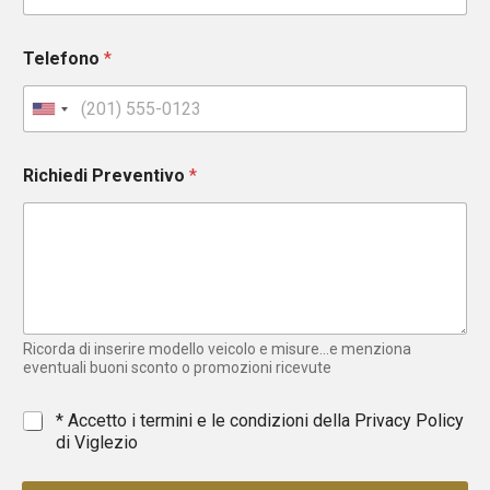
Telefono
*
U
n
i
Richiedi Preventivo
*
t
e
d
S
t
a
t
e
Ricorda di inserire modello veicolo e misure...e menziona
s
eventuali buoni sconto o promozioni ricevute
+
1
*
* Accetto i termini e le condizioni della
Privacy Policy
di Viglezio