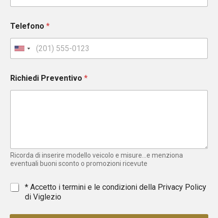
Telefono
*
U
n
i
Richiedi Preventivo
*
t
e
d
S
t
a
t
e
Ricorda di inserire modello veicolo e misure...e menziona
s
eventuali buoni sconto o promozioni ricevute
+
1
*
* Accetto i termini e le condizioni della
Privacy Policy
di Viglezio