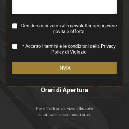
r
a
g
r
a
Desidero iscrivermi alla newsletter per ricevere
f
novità e offerte
o
*
* Accetto i termini e le condizioni della
Privacy
Policy
di Viglezio
INVIA
Orari di Apertura
Per offrirti un servizio affidabile
e puntuale, ecco i nostri orari.