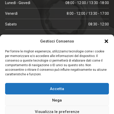
Lunedì - Giovedì
08:00 - 12:00 / 13:30 -18:00
Venerdì
8:00 - 12:00 / 13:30 - 17:00
Sabato
08:30 - 12:00
ORARI IN ALTA STAGIONE
Gestisci Consenso
(aprile, maggio, ottobre, novembre, dicembre)
Per fornire le migliori esperienze, utilizziamo tecnologie come i cookie
per memorizzare e/o accedere alle informazioni del dispositivo. Il
Lunedì - Venerdì
08:00 - 12:00 / 13:30 -18:00
consenso a queste tecnologie ci permetterà di elaborare dati come il
comportamento di navigazione o ID unici su questo sito. Non
Sabato
08:00 - 12:00
acconsentire o ritirare il consenso può influire negativamente su alcune
caratteristiche e funzioni.
CHIUSO IL SABATO
Accetta
(gennaio, febbraio, agosto, settembre)
Nega
Visualizza le preferenze
Copyright © 2026. Viglezio - Tutti i diritti riservati.