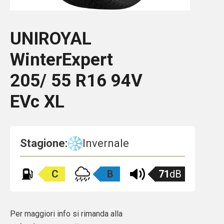
UNIROYAL
WinterExpert
205/ 55 R16 94V
EVc XL
Stagione:
Invernale
C
B
71
dB
Per maggiori info si rimanda alla