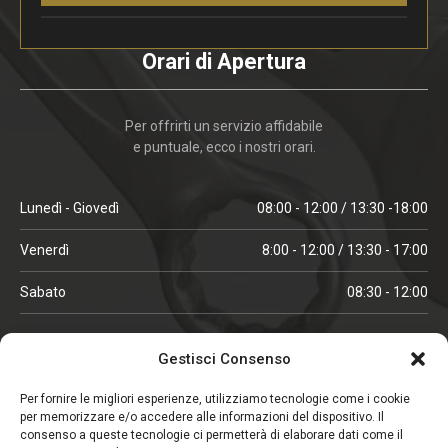
Orari di Apertura
Per offrirti un servizio affidabile
e puntuale, ecco i nostri orari.
Lunedì - Giovedì
08:00 - 12:00 / 13:30 -18:00
Venerdì
8:00 - 12:00 / 13:30 - 17:00
Sabato
08:30 - 12:00
ORARI IN ALTA STAGIONE
Gestisci Consenso
(aprile, maggio, ottobre, novembre, dicembre)
Per fornire le migliori esperienze, utilizziamo tecnologie come i cookie
per memorizzare e/o accedere alle informazioni del dispositivo. Il
Lunedì - Venerdì
08:00 - 12:00 / 13:30 -18:00
consenso a queste tecnologie ci permetterà di elaborare dati come il