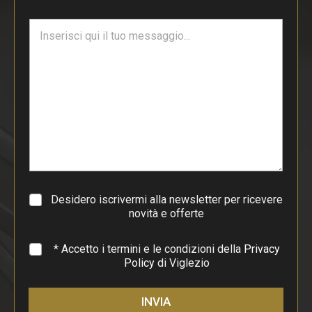
a
i
T
l
e
*
s
t
o
d
i
p
a
r
a
g
r
a
Desidero iscrivermi alla newsletter per ricevere
f
novità e offerte
o
*
* Accetto i termini e le condizioni della
Privacy
Policy
di Viglezio
INVIA