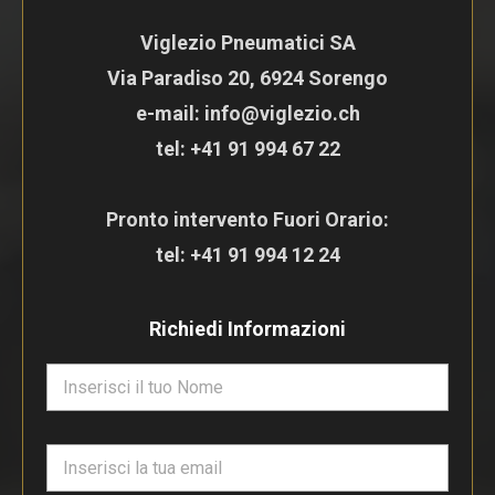
Viglezio Pneumatici SA
Via Paradiso 20, 6924 Sorengo
e-mail: info@viglezio.ch
tel:
+41 91 994 67 22
Pronto intervento Fuori Orario:
tel:
+41 91 994 12 24
Richiedi Informazioni
N
o
m
e
E
*
m