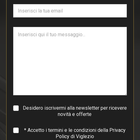
e
E
*
m
a
i
T
l
e
*
s
t
o
d
i
p
a
r
a
g
r
a
Desidero iscrivermi alla newsletter per ricevere
f
novità e offerte
o
*
* Accetto i termini e le condizioni della
Privacy
Policy
di Viglezio