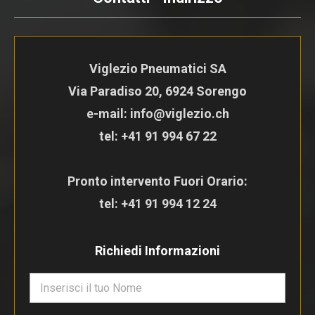
Viglezio Pneumatici SA
Via Paradiso 20, 6924 Sorengo
e-mail: info@viglezio.ch
tel:
+41 91 994 67 22
Pronto intervento Fuori Orario:
tel:
+41 91 994 12 24
Richiedi Informazioni
N
o
m