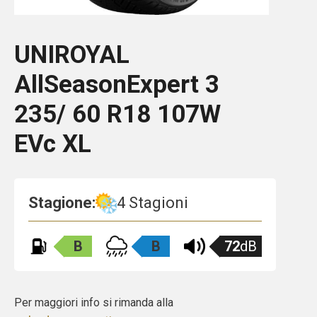
UNIROYAL
AllSeasonExpert 3
235/ 60 R18 107W
EVc XL
Stagione:
4 Stagioni
B
B
72
dB
Per maggiori info si rimanda alla