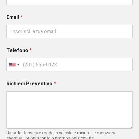
Email
*
Telefono
*
U
n
i
Richiedi Preventivo
*
t
e
d
S
t
a
t
e
Ricorda di inserire modello veicolo e misure...e menziona
s
eventuali buoni sconto o promozioni ricevute