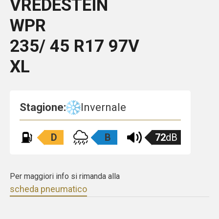
VREDESTEIN
WPR
235/ 45 R17 97V
XL
Stagione:
Invernale
D
B
72
dB
Per maggiori info si rimanda alla
scheda pneumatico