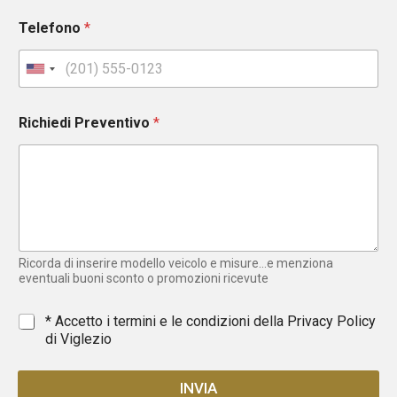
Telefono
*
U
n
i
Richiedi Preventivo
*
t
e
d
S
t
a
t
e
Ricorda di inserire modello veicolo e misure...e menziona
s
eventuali buoni sconto o promozioni ricevute
+
1
*
* Accetto i termini e le condizioni della
Privacy Policy
di Viglezio
INVIA