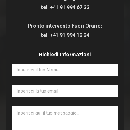
tel:
+41 91 994 67 22
Pronto intervento Fuori Orario:
tel:
+41 91 994 12 24
Richiedi Informazioni
N
o
m
e
E
*
m
a
i
T
l
e
*
s
t