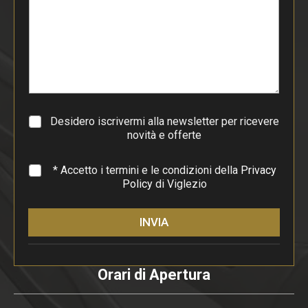
o
d
i
p
a
r
a
g
r
a
Desidero iscrivermi alla newsletter per ricevere
f
novità e offerte
o
*
* Accetto i termini e le condizioni della
Privacy
Policy
di Viglezio
INVIA
Orari di Apertura