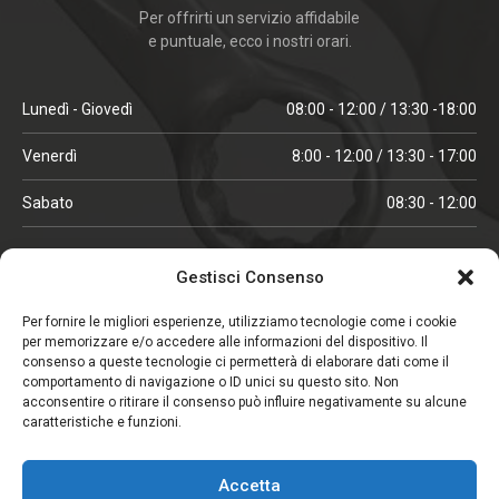
Per offrirti un servizio affidabile
e puntuale, ecco i nostri orari.
Lunedì - Giovedì
08:00 - 12:00 / 13:30 -18:00
Venerdì
8:00 - 12:00 / 13:30 - 17:00
Sabato
08:30 - 12:00
ORARI IN ALTA STAGIONE
Gestisci Consenso
(aprile, maggio, ottobre, novembre, dicembre)
Per fornire le migliori esperienze, utilizziamo tecnologie come i cookie
per memorizzare e/o accedere alle informazioni del dispositivo. Il
Lunedì - Venerdì
08:00 - 12:00 / 13:30 -18:00
consenso a queste tecnologie ci permetterà di elaborare dati come il
comportamento di navigazione o ID unici su questo sito. Non
Sabato
08:00 - 12:00
acconsentire o ritirare il consenso può influire negativamente su alcune
caratteristiche e funzioni.
CHIUSO IL SABATO
Accetta
(gennaio, febbraio, agosto, settembre)