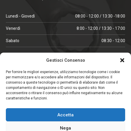
Lunedì - Giovedì
08:00 - 12:00 / 13:30 -18:00
Venerdì
8:00 - 12:00 / 13:30 - 17:00
Sabato
08:30 - 12:00
ORARI IN ALTA STAGIONE
Gestisci Consenso
(aprile, maggio, ottobre, novembre, dicembre)
Per fornire le migliori esperienze, utilizziamo tecnologie come i cookie
per memorizzare e/o accedere alle informazioni del dispositivo. Il
Lunedì - Venerdì
08:00 - 12:00 / 13:30 -18:00
consenso a queste tecnologie ci permetterà di elaborare dati come il
comportamento di navigazione o ID unici su questo sito. Non
Sabato
08:00 - 12:00
acconsentire o ritirare il consenso può influire negativamente su alcune
caratteristiche e funzioni.
CHIUSO IL SABATO
Accetta
(gennaio, febbraio, agosto, settembre)
Nega