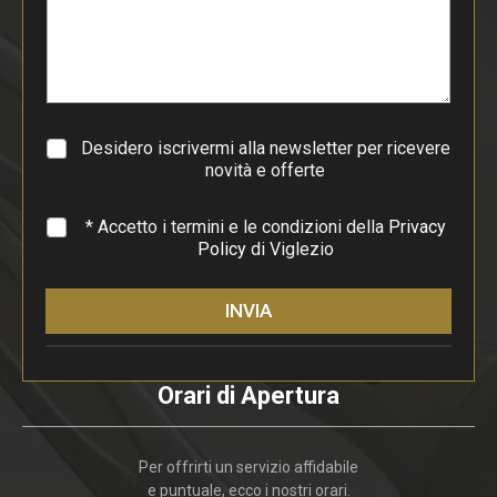
p
a
r
a
g
r
a
Desidero iscrivermi alla newsletter per ricevere
f
novità e offerte
o
*
* Accetto i termini e le condizioni della
Privacy
Policy
di Viglezio
INVIA
Orari di Apertura
Per offrirti un servizio affidabile
e puntuale, ecco i nostri orari.