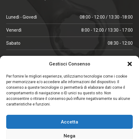
Lunedì - Giovedì
08:00 - 12:00 / 13:30 -18:00
Venerdì
8:00 - 12:00 / 13:30 - 17:00
Sabato
08:30 - 12:00
ORARI IN ALTA STAGIONE
Gestisci Consenso
(aprile, maggio, ottobre, novembre, dicembre)
Per fornire le migliori esperienze, utilizziamo tecnologie come i cookie
per memorizzare e/o accedere alle informazioni del dispositivo. Il
Lunedì - Venerdì
08:00 - 12:00 / 13:30 -18:00
consenso a queste tecnologie ci permetterà di elaborare dati come il
comportamento di navigazione o ID unici su questo sito. Non
Sabato
08:00 - 12:00
acconsentire o ritirare il consenso può influire negativamente su alcune
caratteristiche e funzioni.
CHIUSO IL SABATO
Accetta
(gennaio, febbraio, agosto, settembre)
Nega