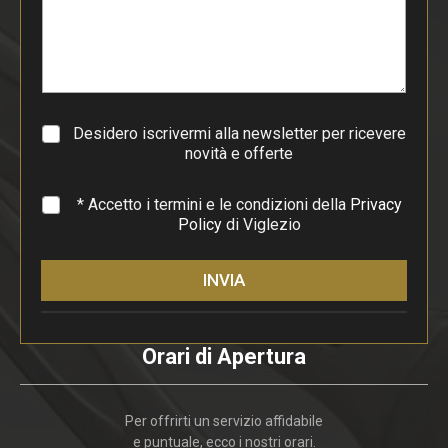
p
a
r
a
g
r
a
Desidero iscrivermi alla newsletter per ricevere
f
novità e offerte
o
*
* Accetto i termini e le condizioni della
Privacy
Policy
di Viglezio
INVIA
Orari di Apertura
Per offrirti un servizio affidabile
e puntuale, ecco i nostri orari.