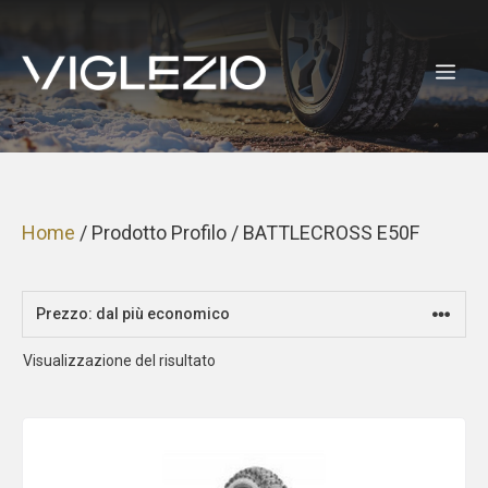
Vai
al
ME
contenuto
Home
/ Prodotto Profilo / BATTLECROSS E50F
Visualizzazione del risultato