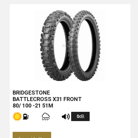
più
economico
BRIDGESTONE
BATTLECROSS X31 FRONT
80/ 100 -21 51M
0
dB