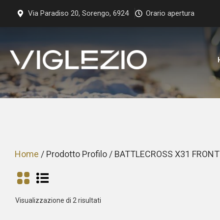
Vai
Via Paradiso 20, Sorengo, 6924
Orario apertura
al
contenuto
Home
/ Prodotto Profilo / BATTLECROSS X31 FRONT
Prezzo:
Visualizzazione di 2 risultati
dal