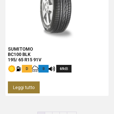
SUMITOMO
BC100
BLK
195/ 65 R15 91V
D
B
69
dB
Leggi tutto