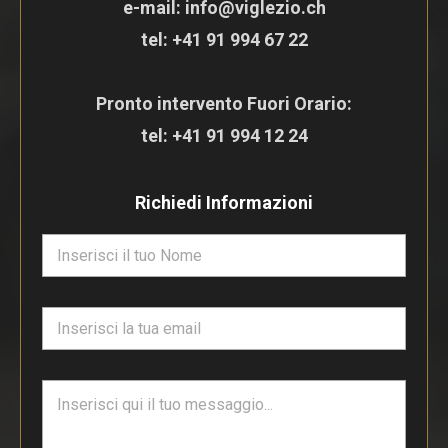
e-mail: info@viglezio.ch
tel:
+41 91 994 67 22
Pronto intervento Fuori Orario:
tel:
+41 91 994 12 24
Richiedi Informazioni
N
o
m
e
E
*
m
a
i
T
l
e
*
s
t