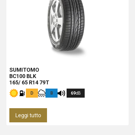
SUMITOMO
BC100
BLK
165/ 65 R14 79T
D
B
69
dB
Leggi tutto