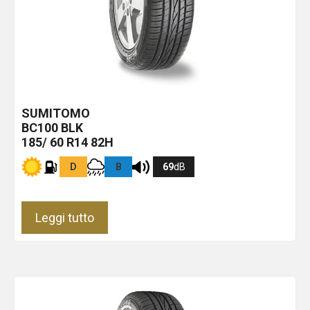
SUMITOMO
BC100
BLK
185/ 60 R14 82H
D
B
69
dB
Leggi tutto