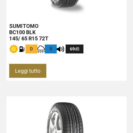
SUMITOMO
BC100
BLK
145/ 65 R15 72T
D
B
69
dB
Leggi tutto