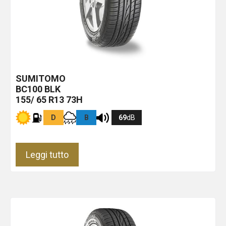
SUMITOMO
BC100
BLK
155/ 65 R13 73H
D
B
69
dB
Leggi tutto