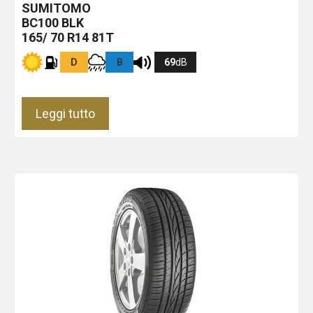
SUMITOMO
BC100
BLK
165/ 70 R14 81T
D
B
69
dB
Leggi tutto