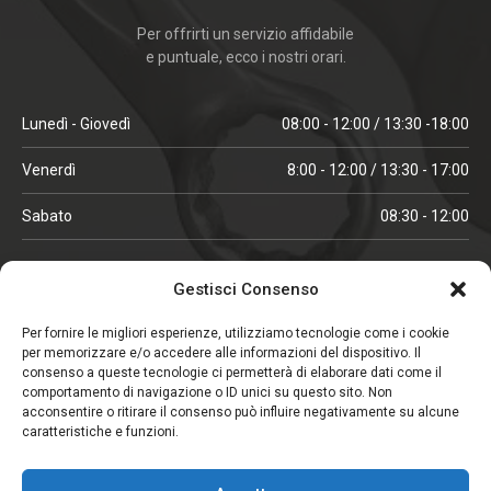
Per offrirti un servizio affidabile
e puntuale, ecco i nostri orari.
Lunedì - Giovedì
08:00 - 12:00 / 13:30 -18:00
Venerdì
8:00 - 12:00 / 13:30 - 17:00
Sabato
08:30 - 12:00
ORARI IN ALTA STAGIONE
Gestisci Consenso
(aprile, maggio, ottobre, novembre, dicembre)
Per fornire le migliori esperienze, utilizziamo tecnologie come i cookie
per memorizzare e/o accedere alle informazioni del dispositivo. Il
Lunedì - Venerdì
08:00 - 12:00 / 13:30 -18:00
consenso a queste tecnologie ci permetterà di elaborare dati come il
comportamento di navigazione o ID unici su questo sito. Non
Sabato
08:00 - 12:00
acconsentire o ritirare il consenso può influire negativamente su alcune
caratteristiche e funzioni.
CHIUSO IL SABATO