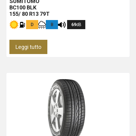
SUMITOMO
BC100
BLK
155/ 80 R13 79T
D
B
69
dB
Leggi tutto