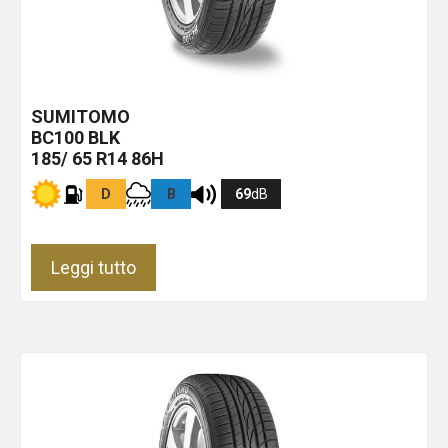
SUMITOMO
BC100
BLK
185/ 65 R14 86H
D
B
69
dB
Leggi tutto