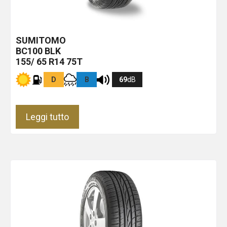
SUMITOMO
BC100
BLK
155/ 65 R14 75T
D
B
69
dB
Leggi tutto