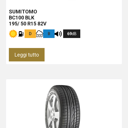
SUMITOMO
BC100
BLK
195/ 50 R15 82V
D
B
69
dB
Leggi tutto