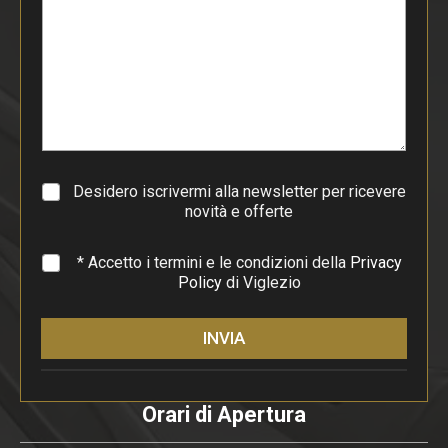
o
d
i
p
a
r
a
g
r
a
Desidero iscrivermi alla newsletter per ricevere
f
novità e offerte
o
*
* Accetto i termini e le condizioni della
Privacy
Policy
di Viglezio
INVIA
Orari di Apertura