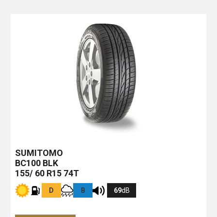
SUMITOMO
BC100
BLK
155/ 60 R15 74T
D
B
69
dB