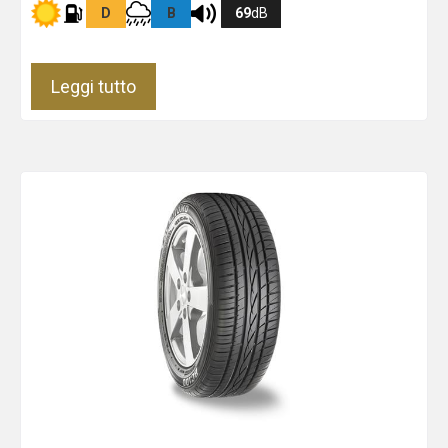
D
B
69
dB
Leggi tutto