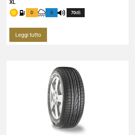
XL
D
B
70
dB
Leggi tutto