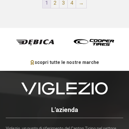
1
2
3
4
→
scopri tutte le nostre marche
L'azienda
Viglezio, un punto di riferimento del Canton Ticino nel settore