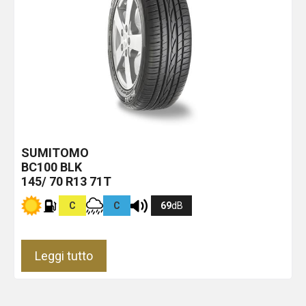
SUMITOMO
BC100
BLK
145/ 70 R13 71T
C
C
69
dB
Leggi tutto