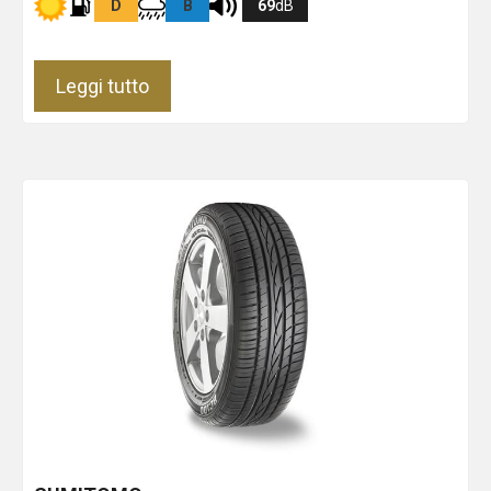
D
B
69
dB
Leggi tutto