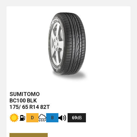
SUMITOMO
BC100
BLK
175/ 65 R14 82T
D
B
69
dB