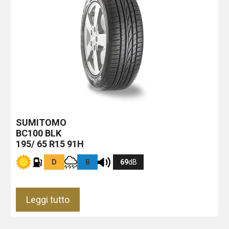
SUMITOMO
BC100
BLK
195/ 65 R15 91H
D
B
69
dB
Leggi tutto