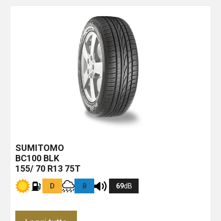
SUMITOMO
BC100
BLK
155/ 70 R13 75T
D
B
69
dB