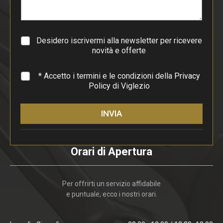
r
a
g
r
a
Desidero iscrivermi alla newsletter per ricevere
f
novità e offerte
o
*
* Accetto i termini e le condizioni della
Privacy
Policy
di Viglezio
INVIA
Orari di Apertura
Per offrirti un servizio affidabile
e puntuale, ecco i nostri orari.