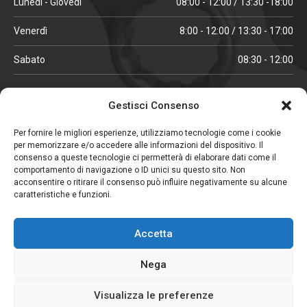
Lunedì - Giovedì
08:00 - 12:00 / 13:30 -18:00
Venerdì
8:00 - 12:00 / 13:30 - 17:00
Sabato
08:30 - 12:00
ORARI IN ALTA STAGIONE
Gestisci Consenso
(aprile, maggio, ottobre, novembre, dicembre)
Per fornire le migliori esperienze, utilizziamo tecnologie come i cookie
per memorizzare e/o accedere alle informazioni del dispositivo. Il
Lunedì - Venerdì
08:00 - 12:00 / 13:30 -18:00
consenso a queste tecnologie ci permetterà di elaborare dati come il
comportamento di navigazione o ID unici su questo sito. Non
Sabato
08:00 - 12:00
acconsentire o ritirare il consenso può influire negativamente su alcune
caratteristiche e funzioni.
CHIUSO IL SABATO
Accetta
(gennaio, febbraio, agosto, settembre)
Nega
Visualizza le preferenze
Copyright © 2026. Viglezio - Tutti i diritti riservati.
Elemento aggiunto al carrello.