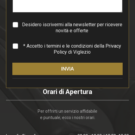
r
a
g
r
a
Desidero iscrivermi alla newsletter per ricevere
f
novità e offerte
o
*
* Accetto i termini e le condizioni della
Privacy
Policy
di Viglezio
INVIA
Orari di Apertura
Per offrirti un servizio affidabile
e puntuale, ecco i nostri orari.