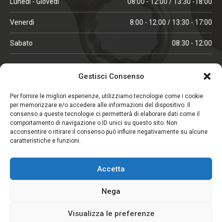
Lunedì - Giovedì
08:00 - 12:00 / 13:30 -18:00
Venerdì
8:00 - 12:00 / 13:30 - 17:00
Sabato
08:30 - 12:00
ORARI IN ALTA STAGIONE
Gestisci Consenso
(aprile, maggio, ottobre, novembre, dicembre)
Per fornire le migliori esperienze, utilizziamo tecnologie come i cookie
per memorizzare e/o accedere alle informazioni del dispositivo. Il
Lunedì - Venerdì
08:00 - 12:00 / 13:30 -18:00
consenso a queste tecnologie ci permetterà di elaborare dati come il
comportamento di navigazione o ID unici su questo sito. Non
Sabato
08:00 - 12:00
acconsentire o ritirare il consenso può influire negativamente su alcune
caratteristiche e funzioni.
CHIUSO IL SABATO
Accetta
(gennaio, febbraio, agosto, settembre)
Nega
Visualizza le preferenze
Copyright © 2026. Viglezio - Tutti i diritti riservati.
Elemento aggiunto al carrello.