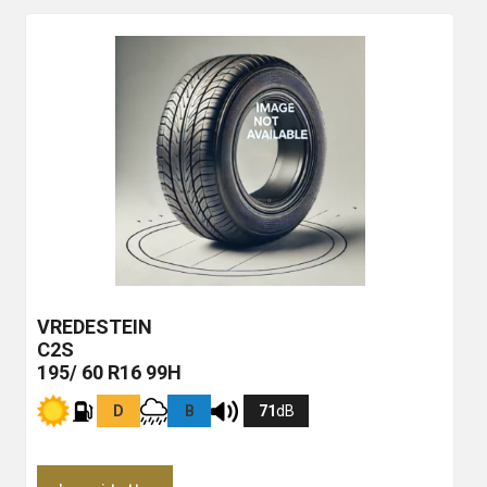
VREDESTEIN
C2S
195/ 60 R16 99H
D
B
71
dB