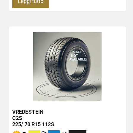
Leggi tutto
VREDESTEIN
C2S
225/ 70 R15 112S