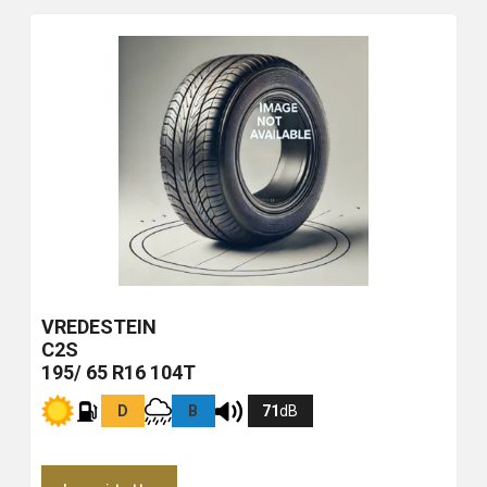
VREDESTEIN
C2S
195/ 65 R16 104T
D
B
71
dB