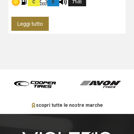
C
B
71
dB
Leggi tutto
scopri tutte le nostre marche