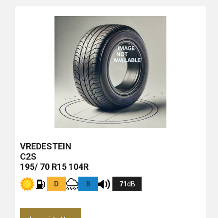
più
economico
VREDESTEIN
C2S
195/ 70 R15 104R
D
B
71
dB