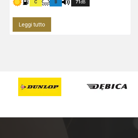
C
B
71
dB
Leggi tutto