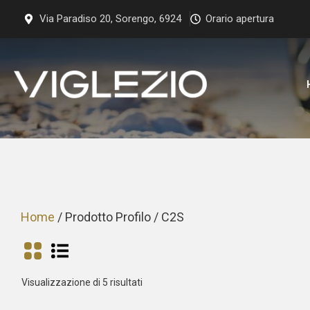
Vai
Via Paradiso 20, Sorengo, 6924
Orario apertura
al
contenuto
Home
/ Prodotto Profilo / C2S
Prezzo:
Visualizzazione di 5 risultati
dal