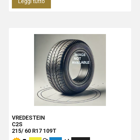
Leggi tutto
VREDESTEIN
C2S
215/ 60 R17 109T