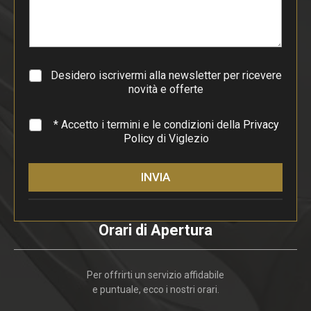
a
r
a
g
r
a
Desidero iscrivermi alla newsletter per ricevere
f
novità e offerte
o
*
* Accetto i termini e le condizioni della
Privacy
Policy
di Viglezio
INVIA
Orari di Apertura
Per offrirti un servizio affidabile
e puntuale, ecco i nostri orari.