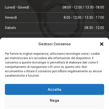
Lunedì - Giovedì
08:00 - 12:00 / 13:30 -18:00
Venerdì
8:00 - 12:00 / 13:30 - 17:00
Sabato
08:30 - 12:00
ORARI IN ALTA STAGIONE
Gestisci Consenso
(aprile, maggio, ottobre, novembre, dicembre)
Per fornire le migliori esperienze, utilizziamo tecnologie come i cookie
per memorizzare e/o accedere alle informazioni del dispositivo. Il
Lunedì - Venerdì
08:00 - 12:00 / 13:30 -18:00
consenso a queste tecnologie ci permetterà di elaborare dati come il
comportamento di navigazione o ID unici su questo sito. Non
Sabato
08:00 - 12:00
acconsentire o ritirare il consenso può influire negativamente su alcune
caratteristiche e funzioni.
CHIUSO IL SABATO
Accetta
(gennaio, febbraio, agosto, settembre)
Nega