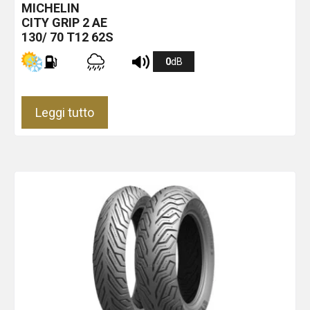
MICHELIN
CITY GRIP 2
AE
130/ 70 T12 62S
0
dB
Leggi tutto