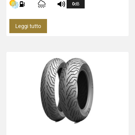
0
dB
Leggi tutto