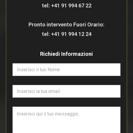
tel:
+41 91 994 67 22
Pronto intervento Fuori Orario:
tel:
+41 91 994 12 24
Richiedi Informazioni
N
o
m
e
E
*
m
a
i
T
l
e
*
s
t
o