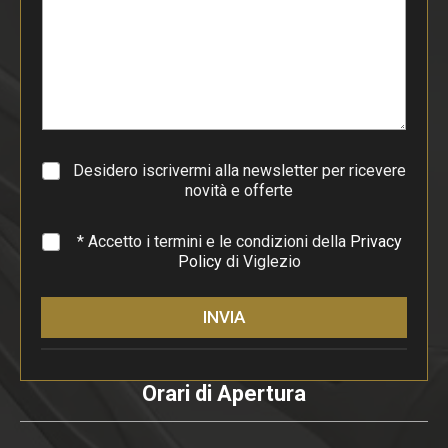
d
i
p
a
r
a
g
r
a
Desidero iscrivermi alla newsletter per ricevere
f
novità e offerte
o
*
* Accetto i termini e le condizioni della
Privacy
Policy
di Viglezio
INVIA
Orari di Apertura