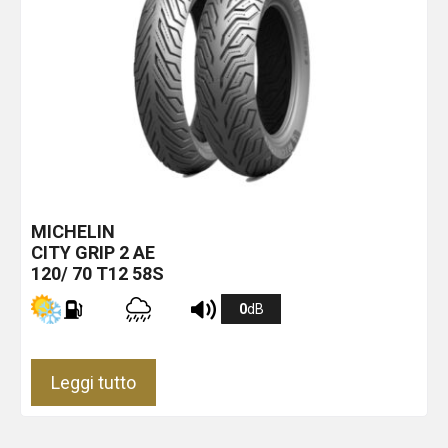
MICHELIN
CITY GRIP 2
AE
120/ 70 T12 58S
0
dB
Leggi tutto