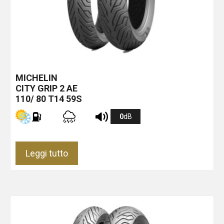
MICHELIN
CITY GRIP 2
AE
110/ 80 T14 59S
0
dB
Leggi tutto