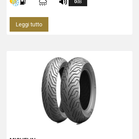
0
dB
Leggi tutto