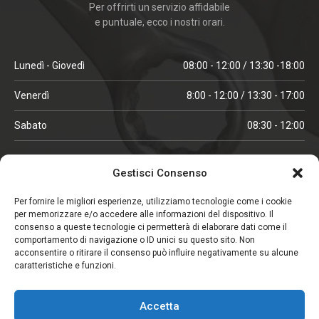
Per offrirti un servizio affidabile
e puntuale, ecco i nostri orari.
Lunedì - Giovedì
08:00 - 12:00 / 13:30 -18:00
Venerdì
8:00 - 12:00 / 13:30 - 17:00
Sabato
08:30 - 12:00
ORARI IN ALTA STAGIONE
Gestisci Consenso
(aprile, maggio, ottobre, novembre, dicembre)
Per fornire le migliori esperienze, utilizziamo tecnologie come i cookie
per memorizzare e/o accedere alle informazioni del dispositivo. Il
Lunedì - Venerdì
08:00 - 12:00 / 13:30 -18:00
consenso a queste tecnologie ci permetterà di elaborare dati come il
comportamento di navigazione o ID unici su questo sito. Non
Sabato
08:00 - 12:00
acconsentire o ritirare il consenso può influire negativamente su alcune
caratteristiche e funzioni.
CHIUSO IL SABATO
Accetta
(gennaio, febbraio, agosto, settembre)