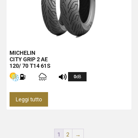
MICHELIN
CITY GRIP 2
AE
120/ 70 T14 61S
0
dB
Leggi tutto
1
2
→