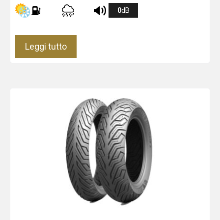
0
dB
Leggi tutto