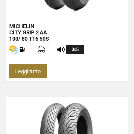
MICHELIN
CITY GRIP 2
AA
100/ 80 T16 50S
0
dB
Leggi tutto