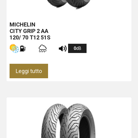
MICHELIN
CITY GRIP 2
AA
120/ 70 T12 51S
0
dB
Leggi tutto