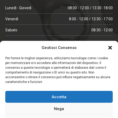
Lunedì - Giovedì
08:00 - 12:00 / 13:30 -18:00
Venerdì
8:00 - 12:00 / 13:30 - 17:00
Sabato
08:30 - 12:00
ORARI IN ALTA STAGIONE
Gestisci Consenso
(aprile, maggio, ottobre, novembre, dicembre)
Per fornire le migliori esperienze, utilizziamo tecnologie come i cookie
per memorizzare e/o accedere alle informazioni del dispositivo. Il
Lunedì - Venerdì
08:00 - 12:00 / 13:30 -18:00
consenso a queste tecnologie ci permetterà di elaborare dati come il
comportamento di navigazione o ID unici su questo sito. Non
Sabato
08:00 - 12:00
acconsentire o ritirare il consenso può influire negativamente su alcune
caratteristiche e funzioni.
CHIUSO IL SABATO
Accetta
(gennaio, febbraio, agosto, settembre)
Nega