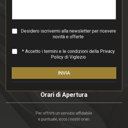
a
r
a
g
r
a
Desidero iscrivermi alla newsletter per ricevere
f
novità e offerte
o
*
* Accetto i termini e le condizioni della
Privacy
Policy
di Viglezio
INVIA
Orari di Apertura
Per offrirti un servizio affidabile
e puntuale, ecco i nostri orari.