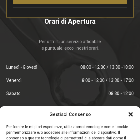
Orari di Apertura
Per offrirti un servizio affidabile
e puntuale, ecco i nostri orari.
Lunedì - Giovedì
08:00 - 12:00 / 13:30 -18:00
Venerdì
8:00 - 12:00 / 13:30 - 17:00
Sabato
08:30 - 12:00
ORARI IN ALTA STAGIONE
Gestisci Consenso
(aprile, maggio, ottobre, novembre, dicembre)
Per fornire le migliori esperienze, utilizziamo tecnologie come i cookie
per memorizzare e/o accedere alle informazioni del dispositivo. Il
Lunedì - Venerdì
08:00 - 12:00 / 13:30 -18:00
consenso a queste tecnologie ci permetterà di elaborare dati come il