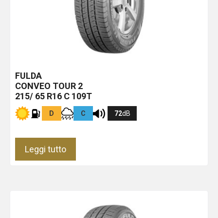
FULDA
CONVEO TOUR 2
215/ 65 R16 C 109T
D
C
72
dB
Leggi tutto