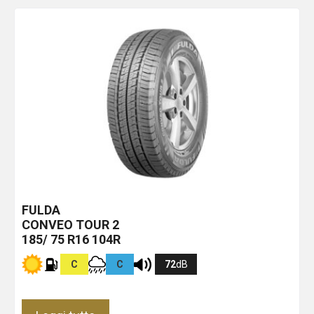
FULDA
CONVEO TOUR 2
185/ 75 R16 104R
C
C
72
dB