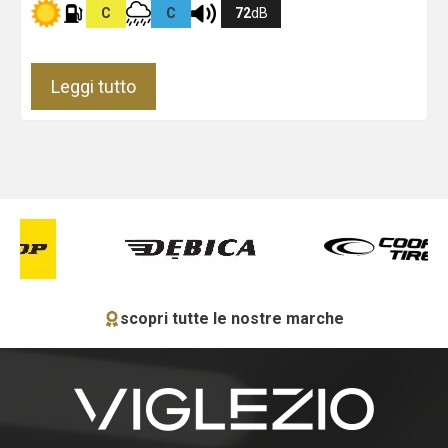
C
C
72
dB
Leggi tutto
scopri tutte le nostre marche