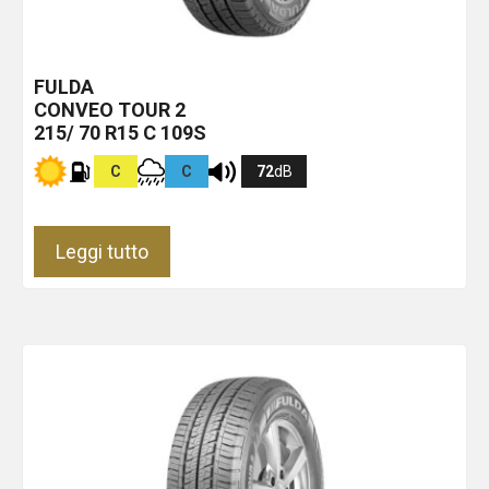
FULDA
CONVEO TOUR 2
215/ 70 R15 C 109S
C
C
72
dB
Leggi tutto