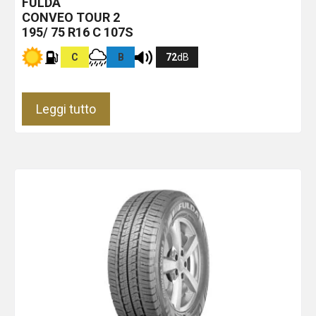
FULDA
CONVEO TOUR 2
195/ 75 R16 C 107S
C
B
72
dB
Leggi tutto