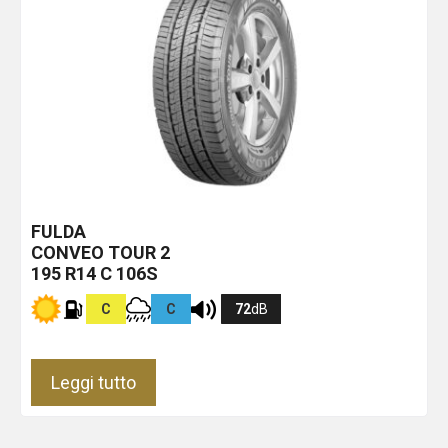
FULDA
CONVEO TOUR 2
195 R14 C 106S
C
C
72
dB
Leggi tutto