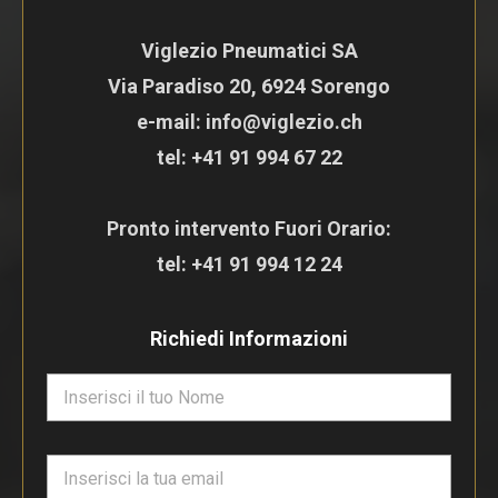
Viglezio Pneumatici SA
Via Paradiso 20, 6924 Sorengo
e-mail: info@viglezio.ch
tel:
+41 91 994 67 22
Pronto intervento Fuori Orario:
tel:
+41 91 994 12 24
Richiedi Informazioni
N
o
m
e
E
*
m