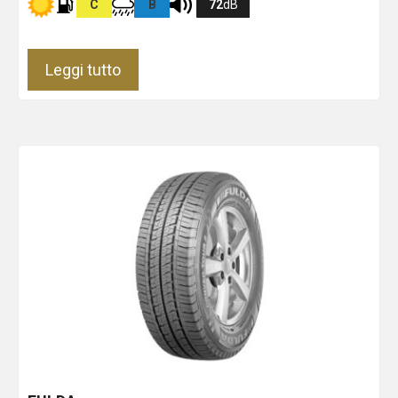
C
B
72
dB
Leggi tutto