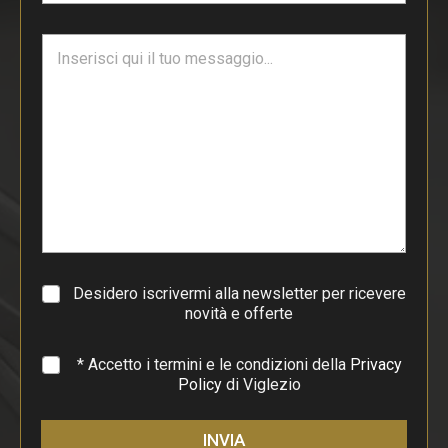
a
i
T
l
e
*
s
t
o
d
i
p
a
r
a
g
r
a
Desidero iscrivermi alla newsletter per ricevere
f
novità e offerte
o
*
* Accetto i termini e le condizioni della
Privacy
Policy
di Viglezio
INVIA