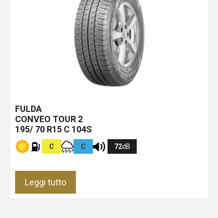
FULDA
CONVEO TOUR 2
195/ 70 R15 C 104S
C
C
72
dB
Leggi tutto