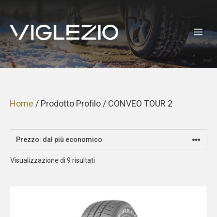
Vai
al
ME
contenuto
Home
/ Prodotto Profilo / CONVEO TOUR 2
Prezzo:
Visualizzazione di 9 risultati
dal
più
economico