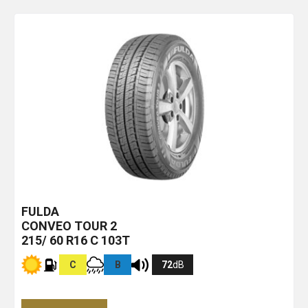
FULDA
CONVEO TOUR 2
215/ 60 R16 C 103T
C
B
72
dB