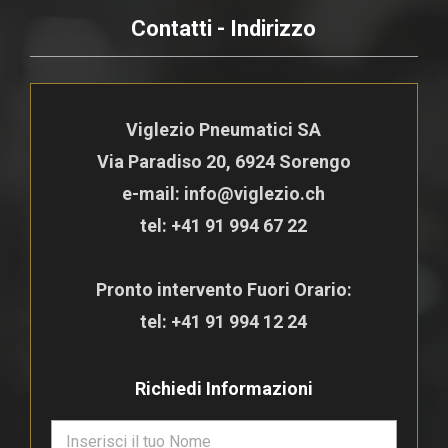
Contatti - Indirizzo
Viglezio Pneumatici SA
Via Paradiso 20, 6924 Sorengo
e-mail: info@viglezio.ch
tel:
+41 91 994 67 22
Pronto intervento Fuori Orario:
tel:
+41 91 994 12 24
Richiedi Informazioni
N
o