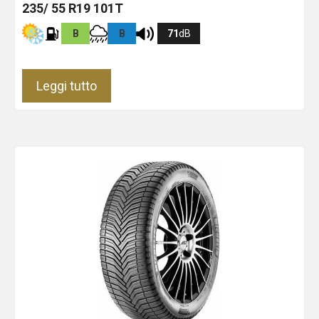
235/ 55 R19 101T
B
B
71
dB
Leggi tutto