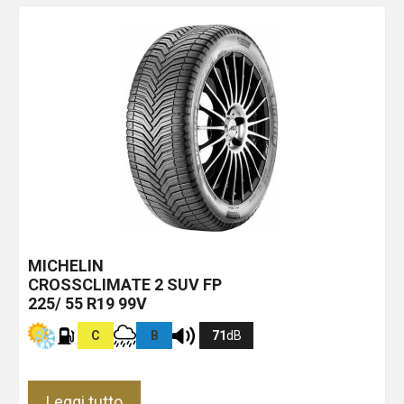
MICHELIN
CROSSCLIMATE 2 SUV
FP
225/ 55 R19 99V
C
B
71
dB
Leggi tutto