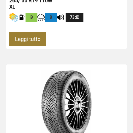
265/ 50 R19 110W
XL
B
B
73
dB
Leggi tutto