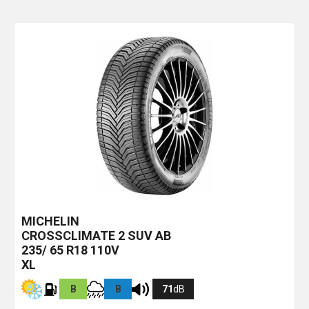
MICHELIN
CROSSCLIMATE 2 SUV
AB
235/ 65 R18 110V
XL
B
B
71
dB