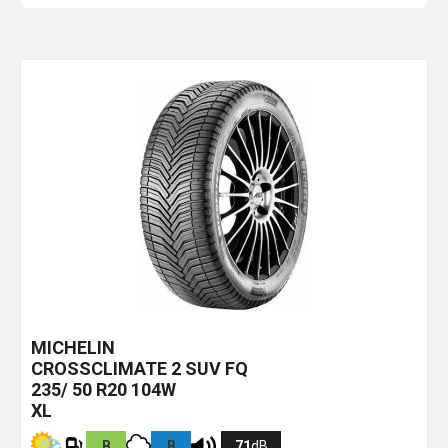
MICHELIN
CROSSCLIMATE 2 SUV
FQ
235/ 50 R20 104W
XL
B
B
71
dB