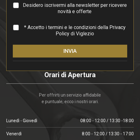
a
Desidero iscrivermi alla newsletter per ricevere
f
novità e offerte
o
*
* Accetto i termini e le condizioni della
Privacy
Policy
di Viglezio
INVIA
Orari di Apertura
Per offrirti un servizio affidabile
e puntuale, ecco i nostri orari.
Lunedì - Giovedì
08:00 - 12:00 / 13:30 -18:00
Venerdì
8:00 - 12:00 / 13:30 - 17:00