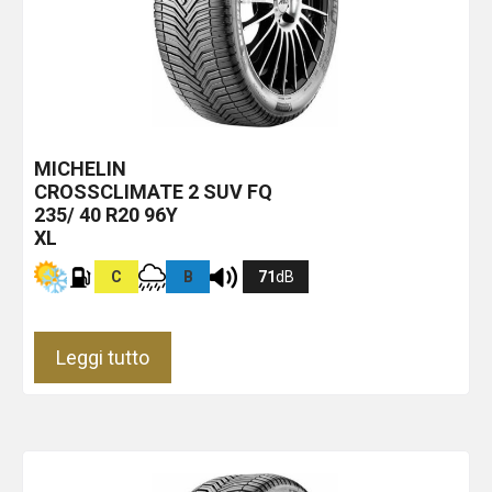
MICHELIN
CROSSCLIMATE 2 SUV
FQ
235/ 40 R20 96Y
XL
C
B
71
dB
Leggi tutto