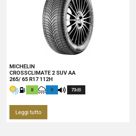
MICHELIN
CROSSCLIMATE 2 SUV
AA
265/ 65 R17 112H
B
B
73
dB
Leggi tutto