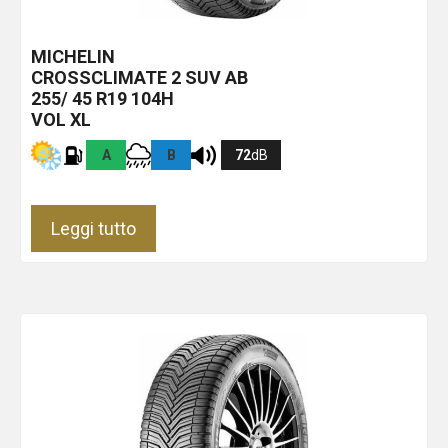
MICHELIN
CROSSCLIMATE 2 SUV
AB
255/ 45 R19 104H
VOL XL
A
B
72
dB
Leggi tutto