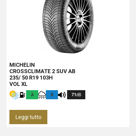
MICHELIN
CROSSCLIMATE 2 SUV
AB
235/ 50 R19 103H
VOL XL
A
B
71
dB
Leggi tutto