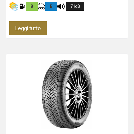
B
B
71
dB
Leggi tutto