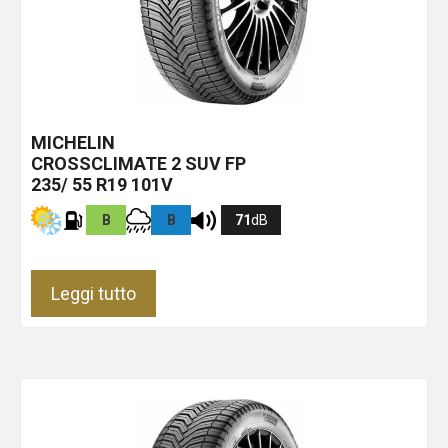
MICHELIN
CROSSCLIMATE 2 SUV
FP
235/ 55 R19 101V
B
B
71
dB
Leggi tutto