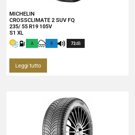
MICHELIN
CROSSCLIMATE 2 SUV
FQ
235/ 55 R19 105V
S1 XL
A
B
72
dB
Leggi tutto