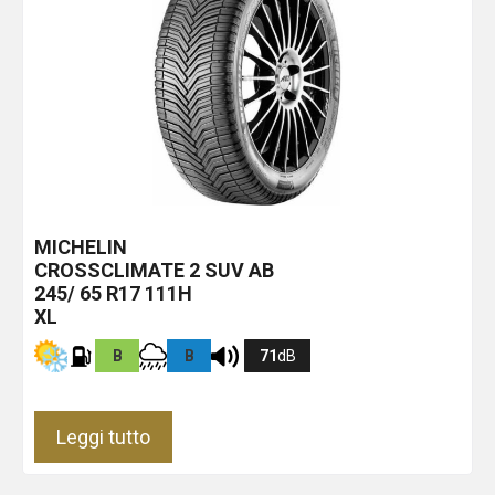
MICHELIN
CROSSCLIMATE 2 SUV
AB
245/ 65 R17 111H
XL
B
B
71
dB
Leggi tutto