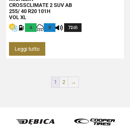
CROSSCLIMATE 2 SUV
AB
255/ 40 R20 101H
VOL XL
A
B
72
dB
Leggi tutto
1
2
→