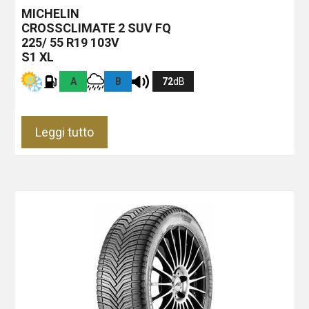
MICHELIN
CROSSCLIMATE 2 SUV
FQ
225/ 55 R19 103V
S1 XL
A
B
72
dB
Leggi tutto