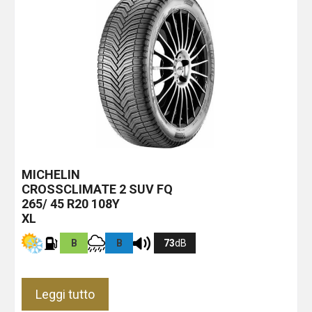
MICHELIN
CROSSCLIMATE 2 SUV
FQ
265/ 45 R20 108Y
XL
B
B
73
dB
Leggi tutto