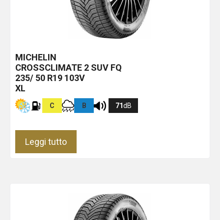
MICHELIN
CROSSCLIMATE 2 SUV
FQ
235/ 50 R19 103V
XL
C
B
71
dB
Leggi tutto