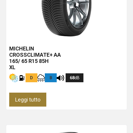
MICHELIN
CROSSCLIMATE+
AA
165/ 65 R15 85H
XL
D
B
68
dB
Leggi tutto