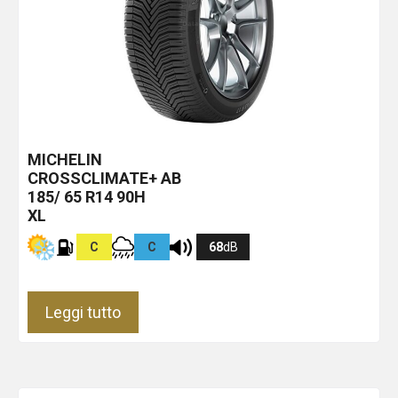
MICHELIN
CROSSCLIMATE+
AB
185/ 65 R14 90H
XL
C
C
68
dB
Leggi tutto