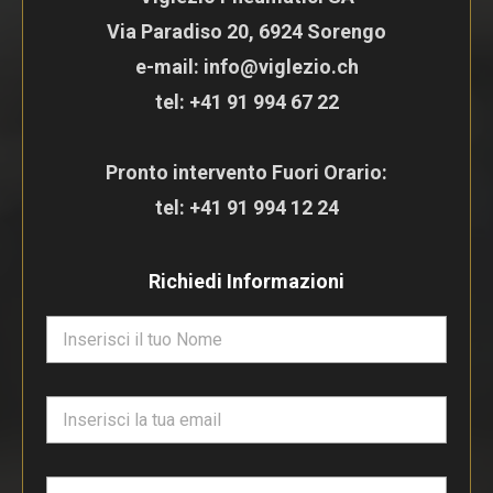
Via Paradiso 20, 6924 Sorengo
e-mail: info@viglezio.ch
tel:
+41 91 994 67 22
Pronto intervento Fuori Orario:
tel:
+41 91 994 12 24
Richiedi Informazioni
N
o
m
e
E
*
m
a
i
T
l