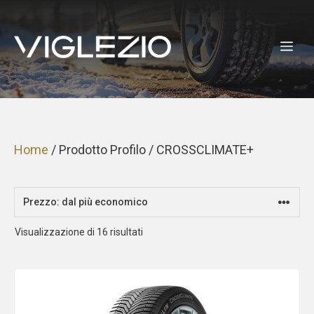
Vai
al
ME
contenuto
Home
/ Prodotto Profilo / CROSSCLIMATE+
Prezzo:
Visualizzazione di 16 risultati
dal
più
economico