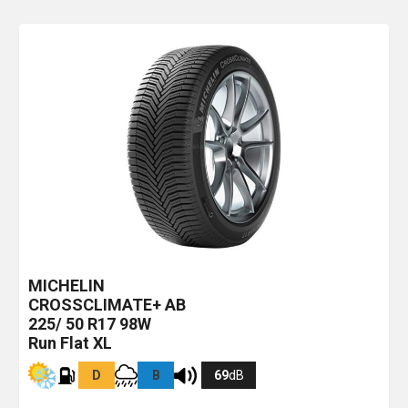
MICHELIN
CROSSCLIMATE+
AB
225/ 50 R17 98W
Run Flat XL
D
B
69
dB