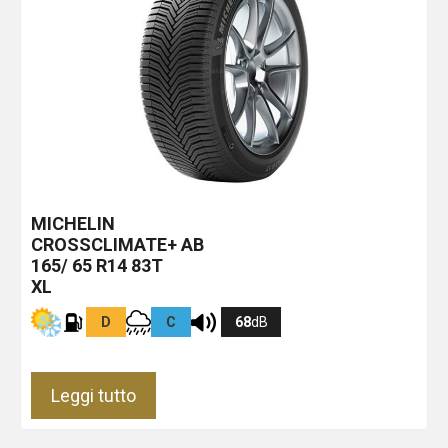
MICHELIN
CROSSCLIMATE+
AB
165/ 65 R14 83T
XL
D
C
68
dB
Leggi tutto