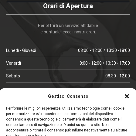
Orari di Apertura
Per offrirti un servizio affidabile
e puntuale, ecco i nostri orari.
Lunedì - Giovedì
08:00 - 12:00 / 13:30 -18:00
Venerdì
8:00 - 12:00 / 13:30 - 17:00
Sabato
08:30 - 12:00
ORARI IN ALTA STAGIONE
Gestisci Consenso
(aprile, maggio, ottobre, novembre, dicembre)
Per fornire le migliori esperienze, utilizziamo tecnologie come i cookie
per memorizzare e/o accedere alle informazioni del dispositivo. Il
Lunedì - Venerdì
08:00 - 12:00 / 13:30 -18:00
consenso a queste tecnologie ci permetterà di elaborare dati come il
comportamento di navigazione o ID unici su questo sito. Non
Sabato
08:00 - 12:00
acconsentire o ritirare il consenso può influire negativamente su alcune
caratteristiche e funzioni.