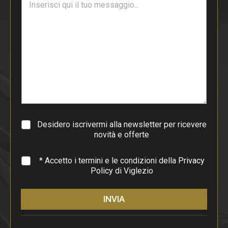
e
*
s
t
o
d
i
p
a
r
a
g
r
a
Desidero iscrivermi alla newsletter per ricevere
f
novità e offerte
o
*
* Accetto i termini e le condizioni della
Privacy
Policy
di Viglezio
INVIA