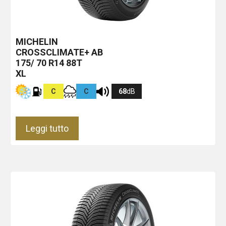
MICHELIN
CROSSCLIMATE+
AB
175/ 70 R14 88T
XL
C
C
68
dB
Leggi tutto