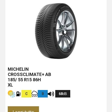
MICHELIN
CROSSCLIMATE+
AB
185/ 55 R15 86H
XL
C
B
68
dB