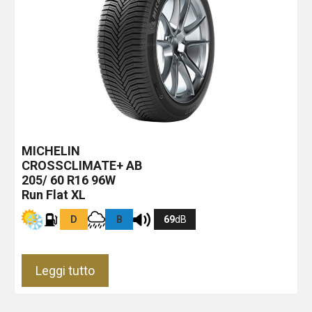
MICHELIN
CROSSCLIMATE+
AB
205/ 60 R16 96W
Run Flat XL
D
B
69
dB
Leggi tutto