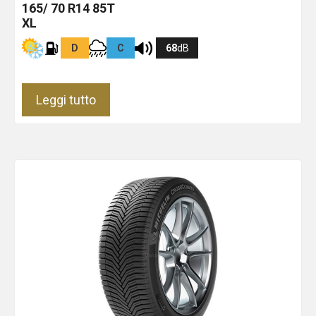
165/ 70 R14 85T
XL
D
C
68
dB
Leggi tutto