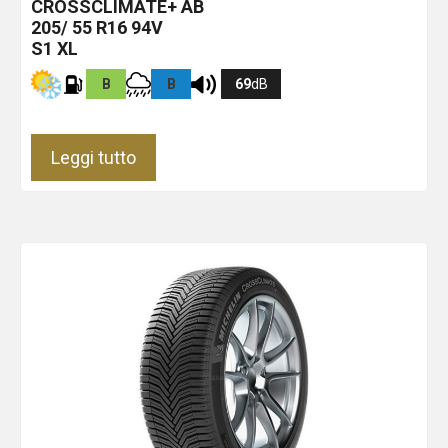
CROSSCLIMATE+
AB
205/ 55 R16 94V
S1 XL
B
B
69
dB
Leggi tutto