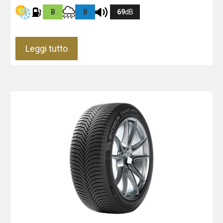
B
B
69
dB
Leggi tutto