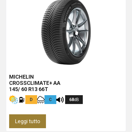
MICHELIN
CROSSCLIMATE+
AA
145/ 60 R13 66T
D
C
68
dB
Leggi tutto