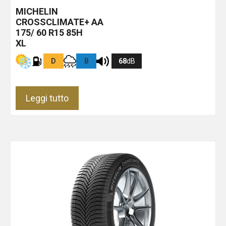
MICHELIN
CROSSCLIMATE+
AA
175/ 60 R15 85H
XL
D
B
68
dB
Leggi tutto