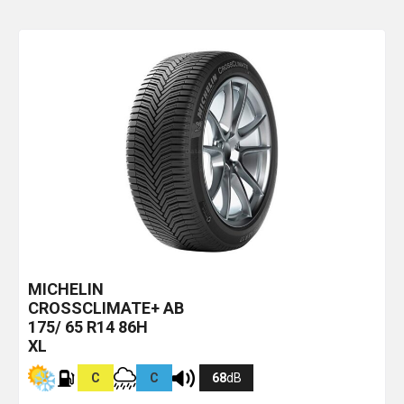
MICHELIN
CROSSCLIMATE+
AB
175/ 65 R14 86H
XL
C
C
68
dB