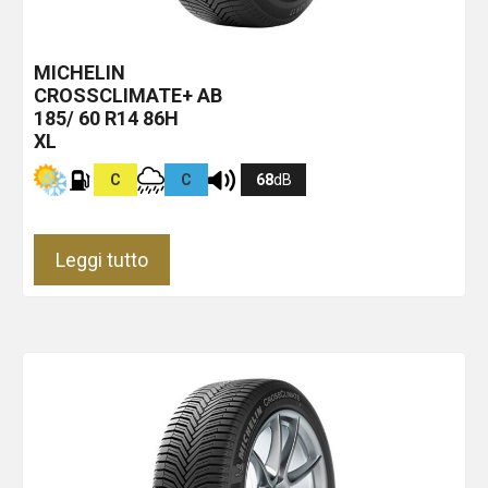
MICHELIN
CROSSCLIMATE+
AB
185/ 60 R14 86H
XL
C
C
68
dB
Leggi tutto