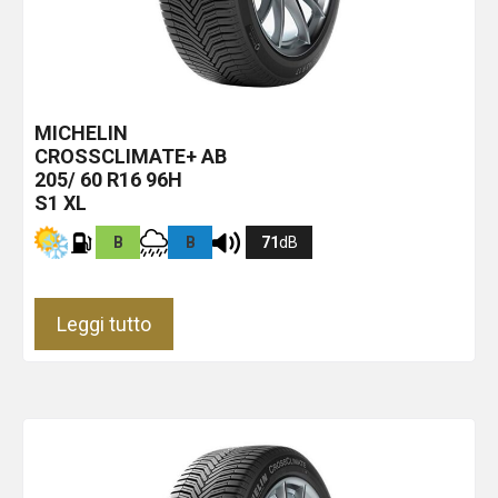
MICHELIN
CROSSCLIMATE+
AB
205/ 60 R16 96H
S1 XL
B
B
71
dB
Leggi tutto