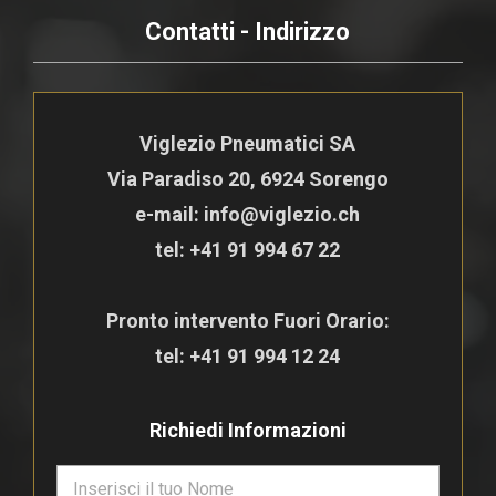
Contatti - Indirizzo
Viglezio Pneumatici SA
Via Paradiso 20, 6924 Sorengo
e-mail: info@viglezio.ch
tel:
+41 91 994 67 22
Pronto intervento Fuori Orario:
tel:
+41 91 994 12 24
Richiedi Informazioni
N
o