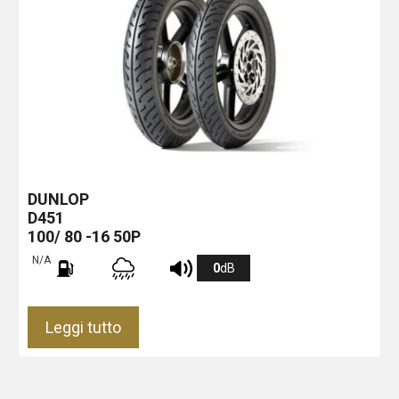
DUNLOP
D451
100/ 80 -16 50P
N/A
0
dB
Leggi tutto