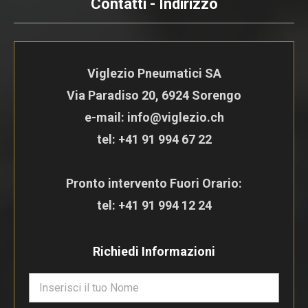
Contatti - Indirizzo
Viglezio Pneumatici SA
Via Paradiso 20, 6924 Sorengo
e-mail: info@viglezio.ch
tel:
+41 91 994 67 22
Pronto intervento Fuori Orario:
tel:
+41 91 994 12 24
Richiedi Informazioni
N
o
m