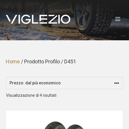
Vai
al
ME
contenuto
Home
/ Prodotto Profilo / D451
Prezzo:
Visualizzazione di 4 risultati
dal
più
economico