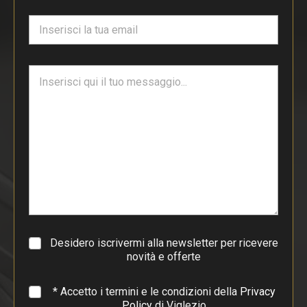
e
E
*
m
a
i
T
l
e
*
s
t
o
d
i
p
a
r
a
g
r
a
Desidero iscrivermi alla newsletter per ricevere
f
novità e offerte
o
*
* Accetto i termini e le condizioni della
Privacy
Policy
di Viglezio