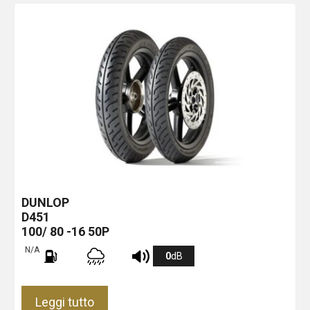
DUNLOP
D451
100/ 80 -16 50P
N/A
0
dB
Leggi tutto