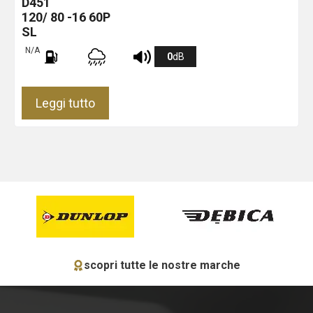
D451
120/ 80 -16 60P
SL
N/A
0
dB
Leggi tutto
scopri tutte le nostre marche