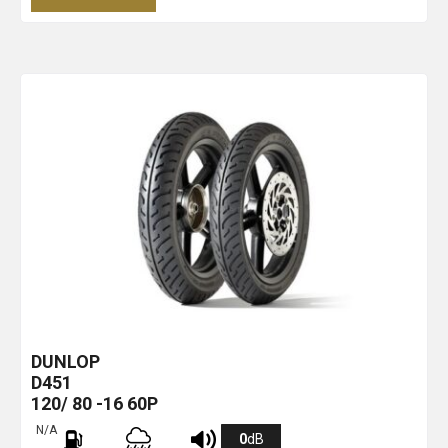
DUNLOP
D451
120/ 80 -16 60P
N/A
0
dB