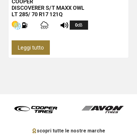
COOPER
DISCOVERER S/T MAXX
OWL
LT 285/ 70 R17 121Q
0
dB
Leggi tutto
scopri tutte le nostre marche