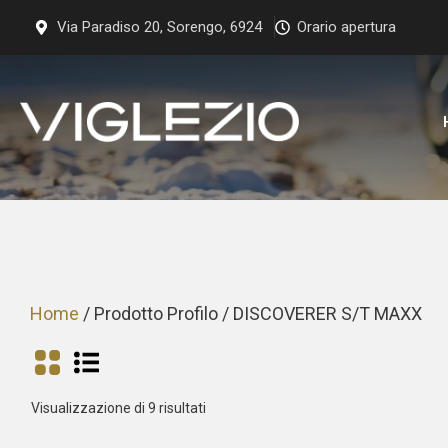
Vai
Via Paradiso 20, Sorengo, 6924
Orario apertura
al
contenuto
Home
/ Prodotto Profilo / DISCOVERER S/T MAXX
Prezzo:
Visualizzazione di 9 risultati
dal