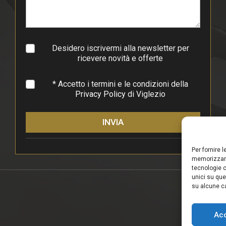
r
a
g
r
a
Desidero iscrivermi alla newsletter per
f
ricevere novità e offerte
o
*
* Accetto i termini e le condizioni della
Privacy Policy
di Viglezio
INVIA
Per fornire 
memorizzare
tecnologie c
unici su que
su alcune ca
Ac