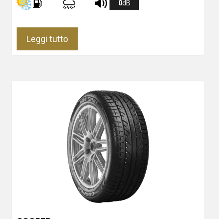
0
dB
Leggi tutto