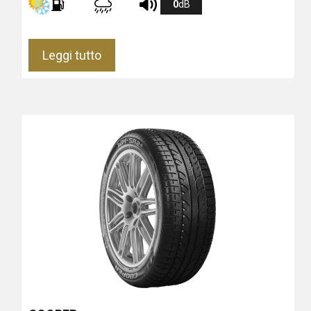
0
dB
Leggi tutto