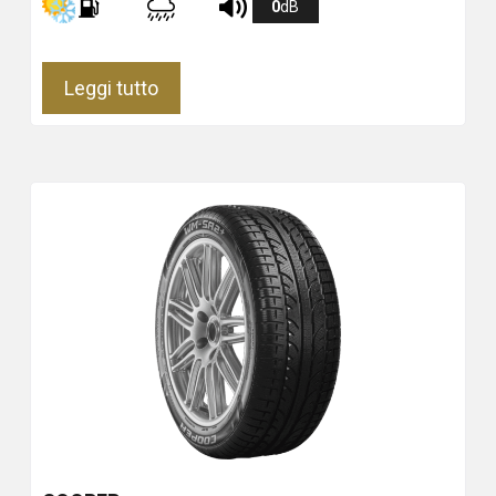
0
dB
Leggi tutto