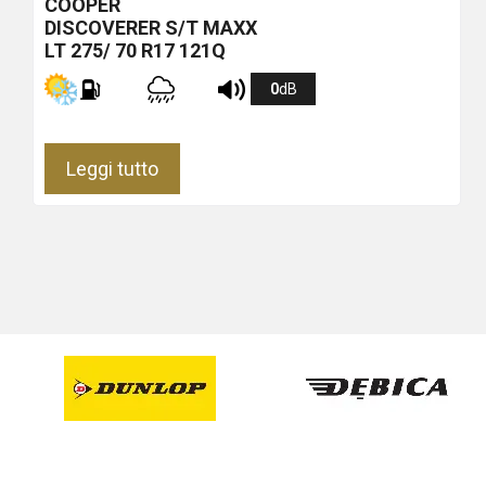
COOPER
DISCOVERER S/T MAXX
LT 275/ 70 R17 121Q
0
dB
Leggi tutto