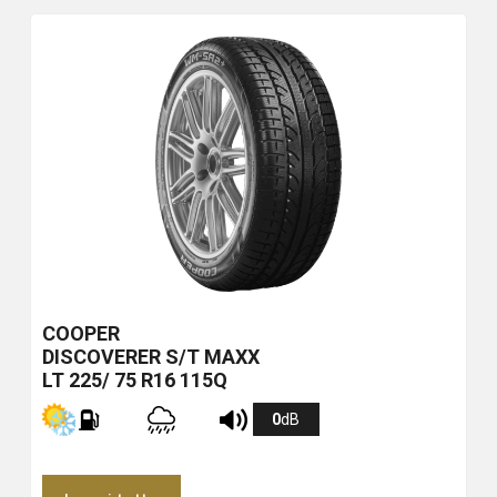
COOPER
DISCOVERER S/T MAXX
LT 225/ 75 R16 115Q
0
dB