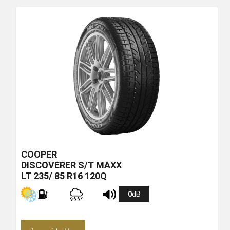
più
economico
COOPER
DISCOVERER S/T MAXX
LT 235/ 85 R16 120Q
0
dB