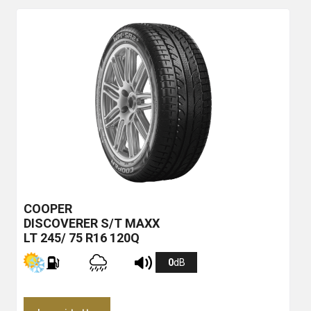
COOPER
DISCOVERER S/T MAXX
LT 245/ 75 R16 120Q
0
dB