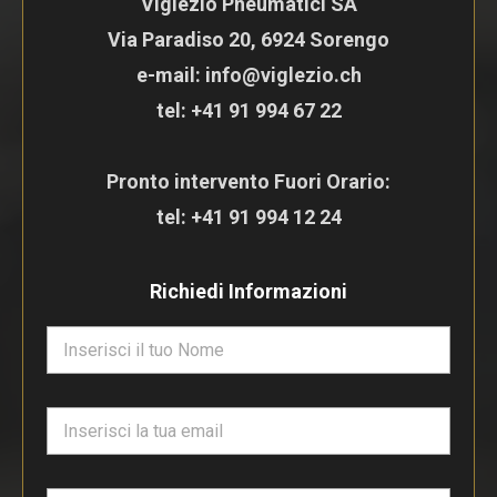
Viglezio Pneumatici SA
Via Paradiso 20, 6924 Sorengo
e-mail: info@viglezio.ch
tel:
+41 91 994 67 22
Pronto intervento Fuori Orario:
tel:
+41 91 994 12 24
Richiedi Informazioni
N
o
m
e
E
*
m
a
i