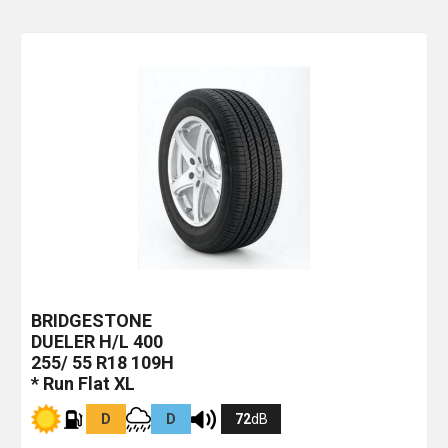
BRIDGESTONE
DUELER H/L 400
255/ 55 R18 109H
* Run Flat XL
D
D
72
dB