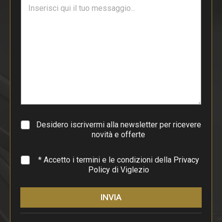
T
l
e
*
s
t
o
d
i
p
a
r
a
g
r
a
Desidero iscrivermi alla newsletter per ricevere
f
novità e offerte
o
*
* Accetto i termini e le condizioni della
Privacy
Policy
di Viglezio
INVIA