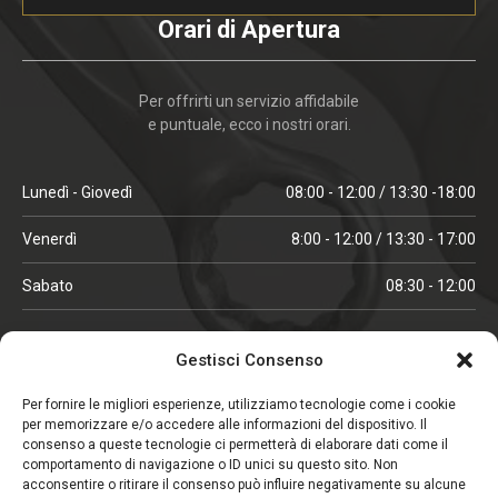
Orari di Apertura
Per offrirti un servizio affidabile
e puntuale, ecco i nostri orari.
Lunedì - Giovedì
08:00 - 12:00 / 13:30 -18:00
Venerdì
8:00 - 12:00 / 13:30 - 17:00
Sabato
08:30 - 12:00
ORARI IN ALTA STAGIONE
Gestisci Consenso
(aprile, maggio, ottobre, novembre, dicembre)
Per fornire le migliori esperienze, utilizziamo tecnologie come i cookie
per memorizzare e/o accedere alle informazioni del dispositivo. Il
Lunedì - Venerdì
08:00 - 12:00 / 13:30 -18:00
consenso a queste tecnologie ci permetterà di elaborare dati come il
comportamento di navigazione o ID unici su questo sito. Non
Sabato
08:00 - 12:00
acconsentire o ritirare il consenso può influire negativamente su alcune