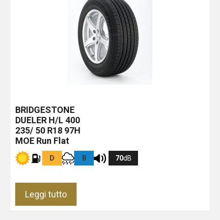
BRIDGESTONE
DUELER H/L 400
235/ 50 R18 97H
MOE Run Flat
D
B
70
dB
Leggi tutto