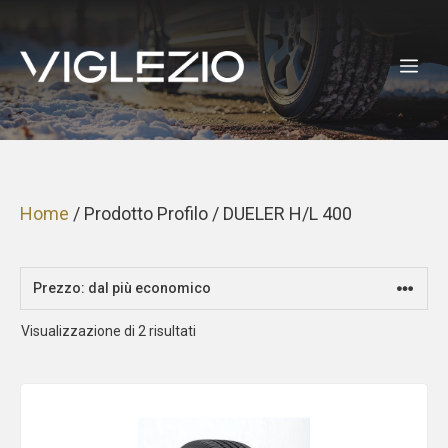
Vai
al
ME
contenuto
Home
/ Prodotto Profilo / DUELER H/L 400
Prezzo:
Visualizzazione di 2 risultati
dal
più
economico