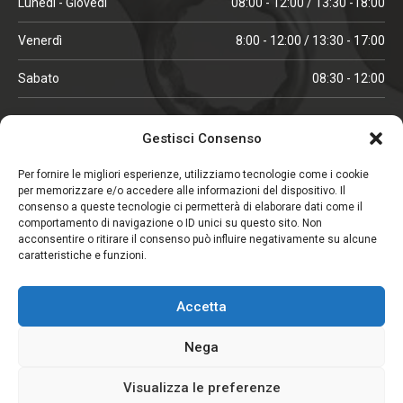
Lunedì - Giovedì
08:00 - 12:00 / 13:30 -18:00
Venerdì
8:00 - 12:00 / 13:30 - 17:00
Sabato
08:30 - 12:00
ORARI IN ALTA STAGIONE
Gestisci Consenso
(aprile, maggio, ottobre, novembre, dicembre)
Per fornire le migliori esperienze, utilizziamo tecnologie come i cookie
per memorizzare e/o accedere alle informazioni del dispositivo. Il
Lunedì - Venerdì
08:00 - 12:00 / 13:30 -18:00
consenso a queste tecnologie ci permetterà di elaborare dati come il
comportamento di navigazione o ID unici su questo sito. Non
Sabato
08:00 - 12:00
acconsentire o ritirare il consenso può influire negativamente su alcune
caratteristiche e funzioni.
CHIUSO IL SABATO
Accetta
(gennaio, febbraio, agosto, settembre)
Nega
Visualizza le preferenze
Copyright © 2026. Viglezio - Tutti i diritti riservati.
Elemento aggiunto al carrello.