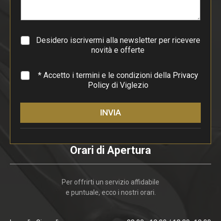
r
a
g
r
a
Desidero iscrivermi alla newsletter per ricevere
f
novità e offerte
o
*
* Accetto i termini e le condizioni della
Privacy
Policy
di Viglezio
INVIA
Orari di Apertura
Per offrirti un servizio affidabile
e puntuale, ecco i nostri orari.