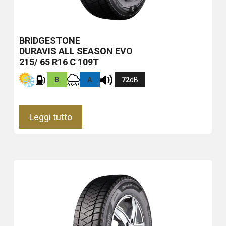
BRIDGESTONE
DURAVIS ALL SEASON EVO
215/ 65 R16 C 109T
B
A
72
dB
Leggi tutto