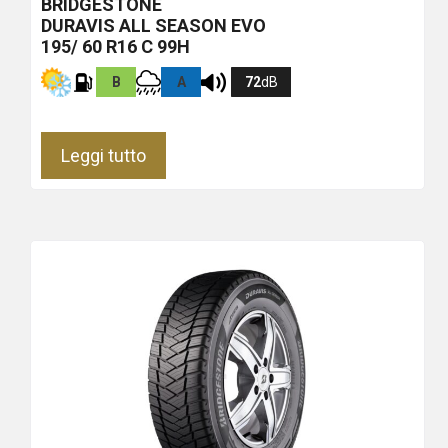
BRIDGESTONE
DURAVIS ALL SEASON EVO
195/ 60 R16 C 99H
B
A
72
dB
Leggi tutto