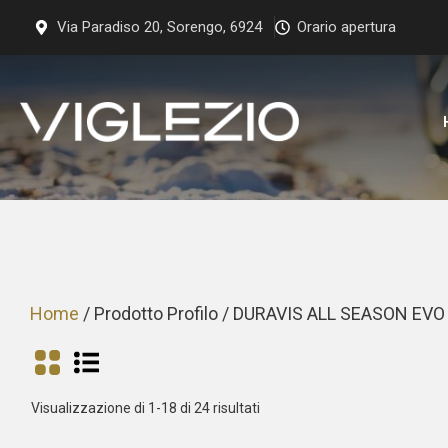
Vai
Via Paradiso 20, Sorengo, 6924
Orario apertura
al
contenuto
Home
/ Prodotto Profilo / DURAVIS ALL SEASON EVO
Prezzo:
Visualizzazione di 1-18 di 24 risultati
dal