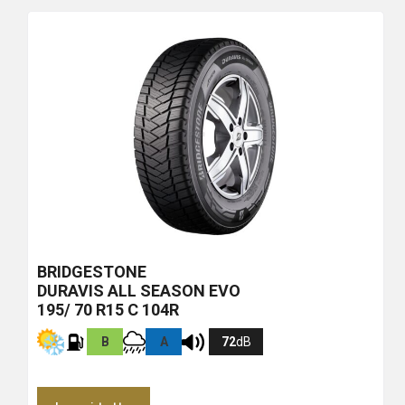
più
economico
BRIDGESTONE
DURAVIS ALL SEASON EVO
195/ 70 R15 C 104R
B
A
72
dB