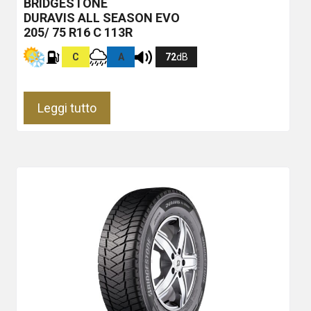
BRIDGESTONE
DURAVIS ALL SEASON EVO
205/ 75 R16 C 113R
C
A
72
dB
Leggi tutto