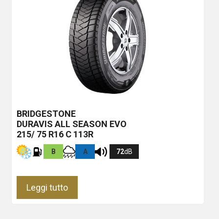
BRIDGESTONE
DURAVIS ALL SEASON EVO
215/ 75 R16 C 113R
B
A
72
dB
Leggi tutto