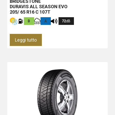
BRIDGESTONE
DURAVIS ALL SEASON EVO
205/ 65 R16 C 107T
B
A
72
dB
Leggi tutto