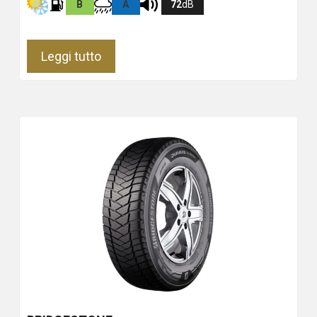
B
A
72
dB
Leggi tutto