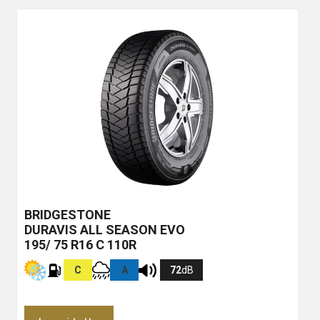
BRIDGESTONE
DURAVIS ALL SEASON EVO
195/ 75 R16 C 110R
C
A
72
dB