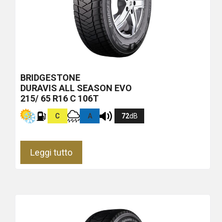
BRIDGESTONE
DURAVIS ALL SEASON EVO
215/ 65 R16 C 106T
C
A
72
dB
Leggi tutto