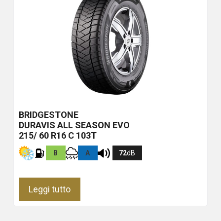
BRIDGESTONE
DURAVIS ALL SEASON EVO
215/ 60 R16 C 103T
B
A
72
dB
Leggi tutto