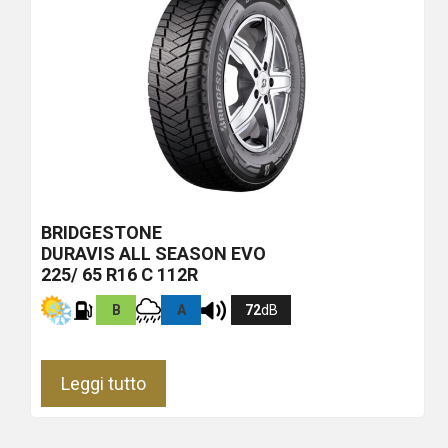
BRIDGESTONE
DURAVIS ALL SEASON EVO
225/ 65 R16 C 112R
B
A
72
dB
Leggi tutto