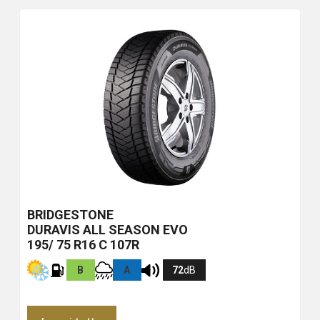
BRIDGESTONE
DURAVIS ALL SEASON EVO
195/ 75 R16 C 107R
B
A
72
dB