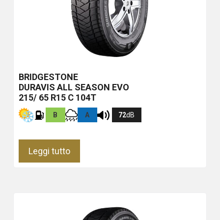
BRIDGESTONE
DURAVIS ALL SEASON EVO
215/ 65 R15 C 104T
B
A
72
dB
Leggi tutto