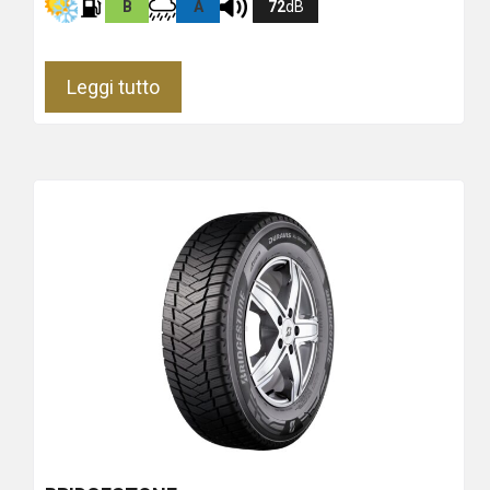
B
A
72
dB
Leggi tutto