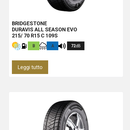
BRIDGESTONE
DURAVIS ALL SEASON EVO
215/ 70 R15 C 109S
B
A
72
dB
Leggi tutto