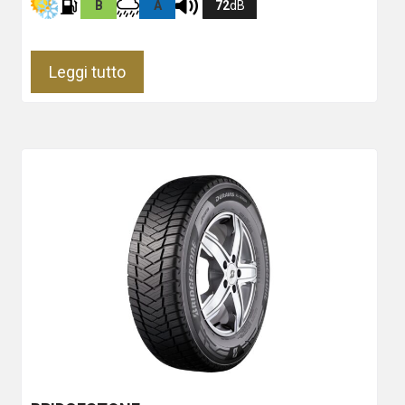
B
A
72
dB
Leggi tutto