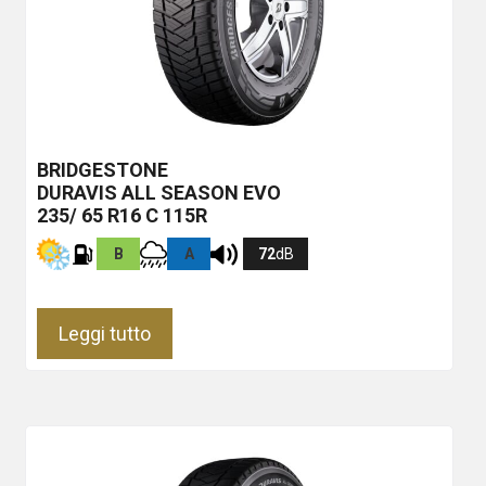
BRIDGESTONE
DURAVIS ALL SEASON EVO
235/ 65 R16 C 115R
B
A
72
dB
Leggi tutto