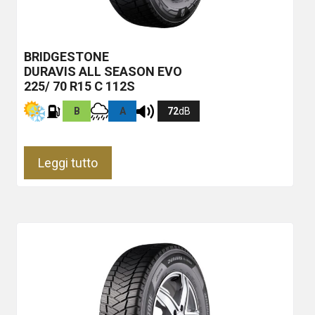
BRIDGESTONE
DURAVIS ALL SEASON EVO
225/ 70 R15 C 112S
B
A
72
dB
Leggi tutto