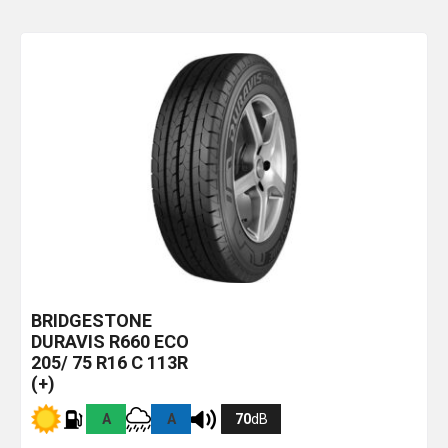
BRIDGESTONE
DURAVIS R660 ECO
205/ 75 R16 C 113R
(+)
A
A
70
dB