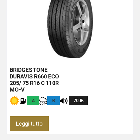
BRIDGESTONE
DURAVIS R660 ECO
205/ 75 R16 C 110R
MO-V
A
B
70
dB
Leggi tutto