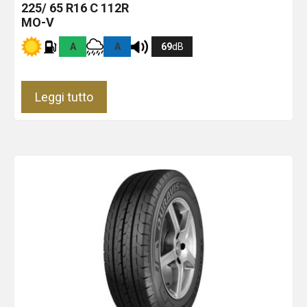
225/ 65 R16 C 112R
MO-V
A
A
69
dB
Leggi tutto