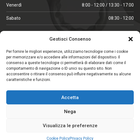
Venerdì
8:00 - 12:00 / 13:30 - 17:00
Sabato
08:30 - 12:00
ORARI IN ALTA STAGIONE
Gestisci Consenso
(aprile, maggio, ottobre, novembre, dicembre)
Per fornire le migliori esperienze, utilizziamo tecnologie come i cookie
per memorizzare e/o accedere alle informazioni del dispositivo. Il
Lunedì - Venerdì
08:00 - 12:00 / 13:30 -18:00
consenso a queste tecnologie ci permetterà di elaborare dati come il
comportamento di navigazione o ID unici su questo sito. Non
Sabato
08:00 - 12:00
acconsentire o ritirare il consenso può influire negativamente su alcune
caratteristiche e funzioni.
CHIUSO IL SABATO
Accetta
(gennaio, febbraio, agosto, settembre)
Nega
Visualizza le preferenze
Copyright © 2026. Viglezio - Tutti i diritti riservati.
Elemento aggiunto al carrello.
Pagamento
Privacy Policy
Termini e Condizioni
0 items -
CHF
0.00
Cookie Policy
Privacy Policy