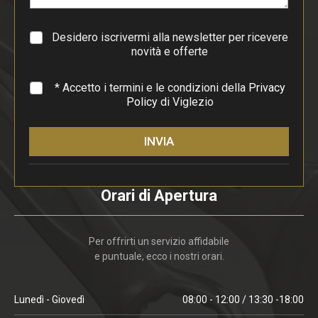
g
r
a
Desidero iscrivermi alla newsletter per ricevere
f
novità e offerte
o
*
* Accetto i termini e le condizioni della
Privacy
Policy
di Viglezio
INVIA
Orari di Apertura
Per offrirti un servizio affidabile
e puntuale, ecco i nostri orari.
Lunedì - Giovedì
08:00 - 12:00 / 13:30 -18:00