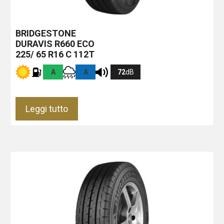
BRIDGESTONE
DURAVIS R660 ECO
225/ 65 R16 C 112T
A
A
72
dB
Leggi tutto