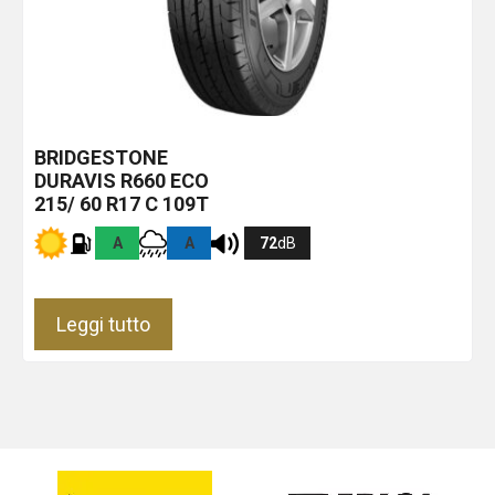
BRIDGESTONE
DURAVIS R660 ECO
215/ 60 R17 C 109T
A
A
72
dB
Leggi tutto