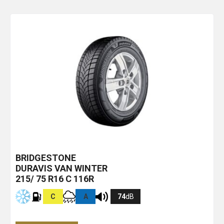
BRIDGESTONE
DURAVIS VAN WINTER
215/ 75 R16 C 116R
C
A
74
dB