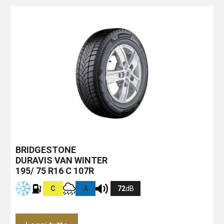
BRIDGESTONE
DURAVIS VAN WINTER
195/ 75 R16 C 107R
C
A
72
dB