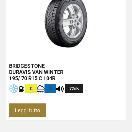
BRIDGESTONE
DURAVIS VAN WINTER
195/ 70 R15 C 104R
C
A
72
dB
Leggi tutto