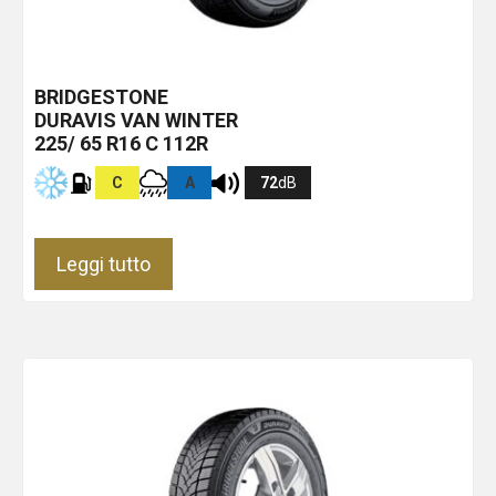
BRIDGESTONE
DURAVIS VAN WINTER
225/ 65 R16 C 112R
C
A
72
dB
Leggi tutto