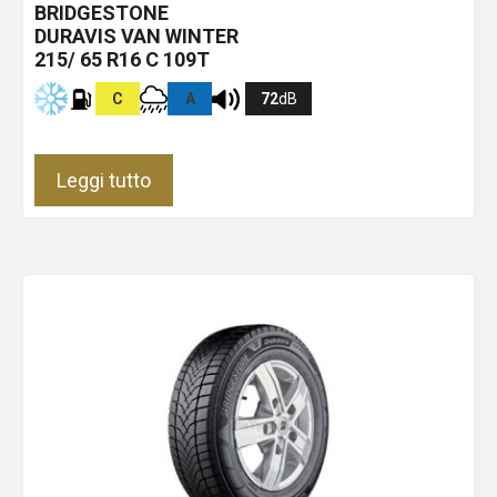
BRIDGESTONE
DURAVIS VAN WINTER
215/ 65 R16 C 109T
C
A
72
dB
Leggi tutto