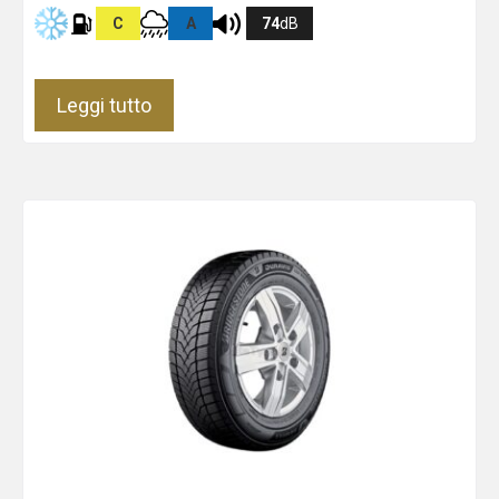
C
A
74
dB
Leggi tutto