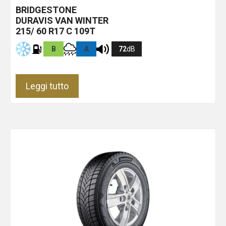
BRIDGESTONE
DURAVIS VAN WINTER
215/ 60 R17 C 109T
B
A
72
dB
Leggi tutto