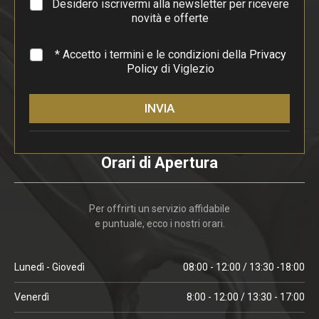
a
Desidero iscrivermi alla newsletter per ricevere
f
novità e offerte
o
*
* Accetto i termini e le condizioni della
Privacy
Policy
di Viglezio
INVIA
Orari di Apertura
Per offrirti un servizio affidabile
e puntuale, ecco i nostri orari.
Lunedì - Giovedì
08:00 - 12:00 / 13:30 -18:00
Venerdì
8:00 - 12:00 / 13:30 - 17:00