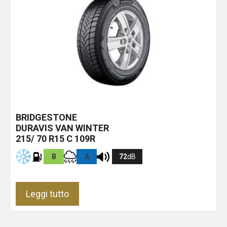
BRIDGESTONE
DURAVIS VAN WINTER
215/ 70 R15 C 109R
B
A
72
dB
Leggi tutto