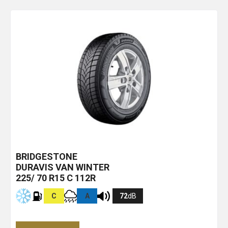
BRIDGESTONE
DURAVIS VAN WINTER
225/ 70 R15 C 112R
C
A
72
dB