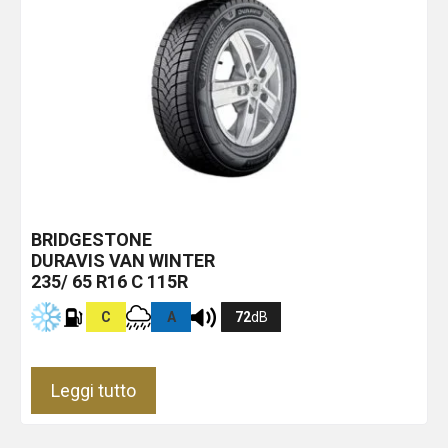
BRIDGESTONE
DURAVIS VAN WINTER
235/ 65 R16 C 115R
C
A
72
dB
Leggi tutto