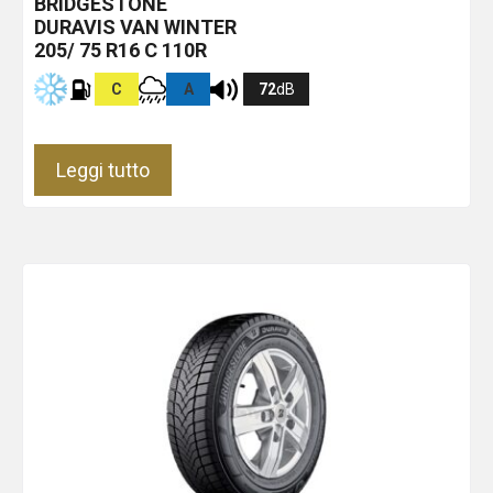
BRIDGESTONE
DURAVIS VAN WINTER
205/ 75 R16 C 110R
C
A
72
dB
Leggi tutto