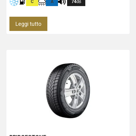
C
A
74
dB
Leggi tutto