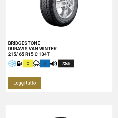
BRIDGESTONE
DURAVIS VAN WINTER
215/ 65 R15 C 104T
C
A
72
dB
Leggi tutto