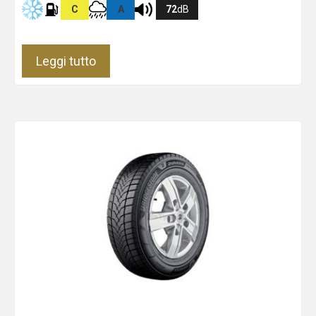
C
A
72
dB
Leggi tutto