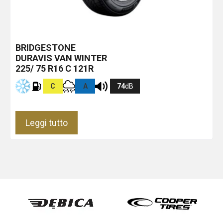
BRIDGESTONE
DURAVIS VAN WINTER
225/ 75 R16 C 121R
C
A
74
dB
Leggi tutto