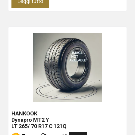
Leggi tutto
HANKOOK
Dynapro MT2
Y
LT 265/ 70 R17 C 121Q