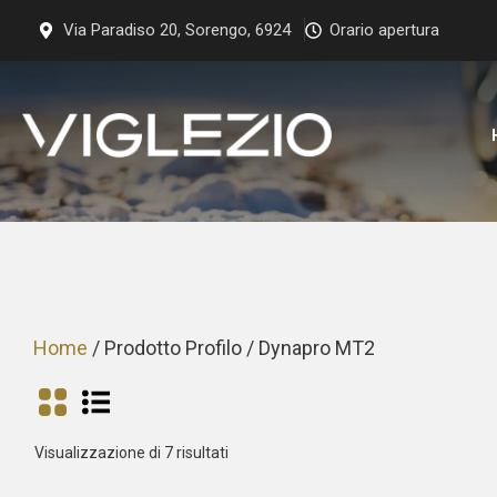
Vai
Via Paradiso 20, Sorengo, 6924
Orario apertura
al
contenuto
Home
/ Prodotto Profilo / Dynapro MT2
Prezzo:
Visualizzazione di 7 risultati
dal