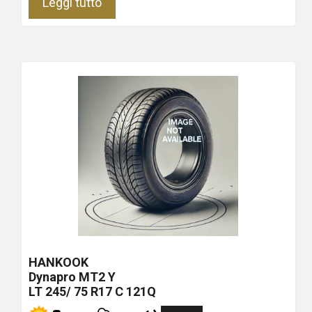
Leggi tutto
HANKOOK
Dynapro MT2
Y
LT 245/ 75 R17 C 121Q