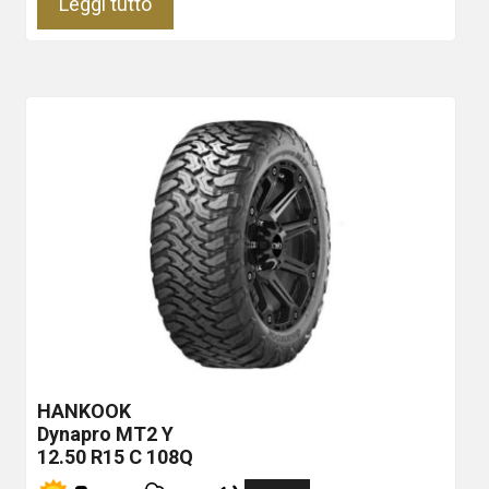
Leggi tutto
HANKOOK
Dynapro MT2
Y
12.50 R15 C 108Q