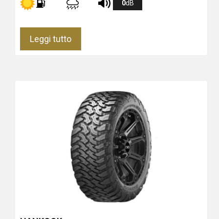
0
dB
Leggi tutto