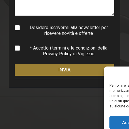
r
a
g
r
a
Desidero iscrivermi alla newsletter per
f
ricevere novità e offerte
o
*
* Accetto i termini e le condizioni della
Privacy Policy
di Viglezio
INVIA
Per fornire 
memorizzare
tecnologie c
unici su que
su alcune ca
Ac