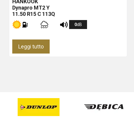
HANKOOK
Dynapro MT2
Y
11.50 R15 C 113Q
0
dB
Leggi tutto