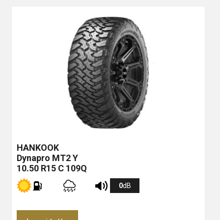
HANKOOK
Dynapro MT2
Y
10.50 R15 C 109Q
0
dB