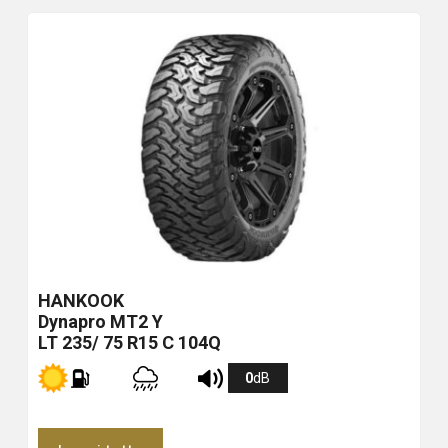
HANKOOK
Dynapro MT2
Y
LT 235/ 75 R15 C 104Q
0
dB