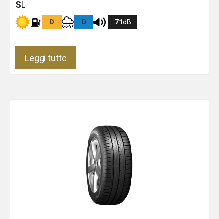
SL
D
B
71
dB
Leggi tutto