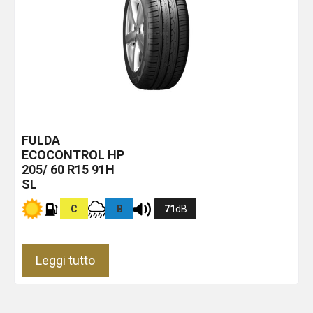
FULDA
ECOCONTROL HP
205/ 60 R15 91H
SL
C
B
71
dB
Leggi tutto