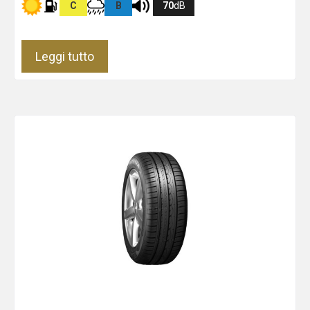
C
B
70
dB
Leggi tutto