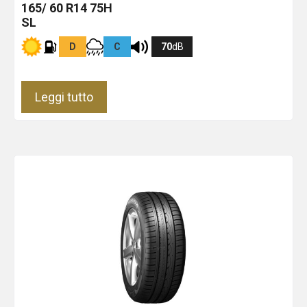
165/ 60 R14 75H
SL
D
C
70
dB
Leggi tutto