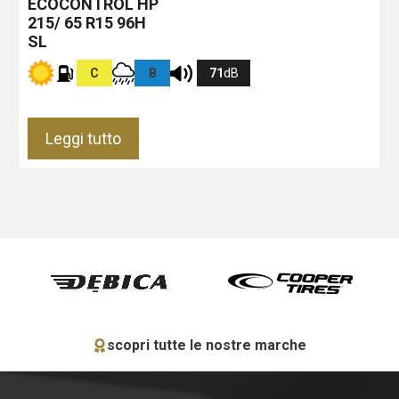
ECOCONTROL HP
215/ 65 R15 96H
SL
C
B
71
dB
Leggi tutto
scopri tutte le nostre marche