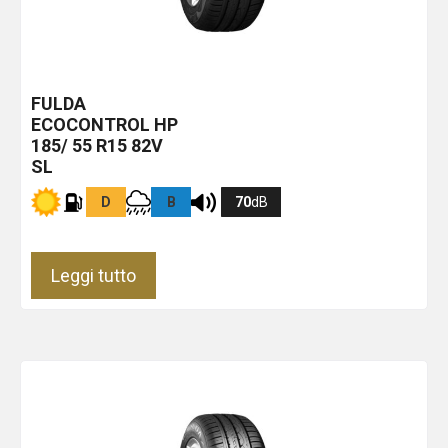
FULDA
ECOCONTROL HP
185/ 55 R15 82V
SL
D
B
70
dB
Leggi tutto