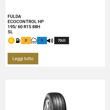
FULDA
ECOCONTROL HP
195/ 60 R15 88H
SL
D
B
70
dB
Leggi tutto