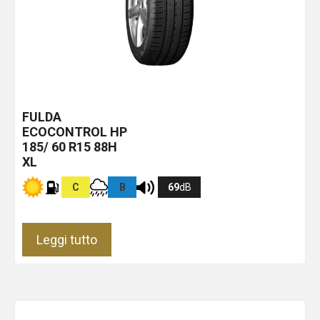
FULDA
ECOCONTROL HP
185/ 60 R15 88H
XL
C
B
69
dB
Leggi tutto