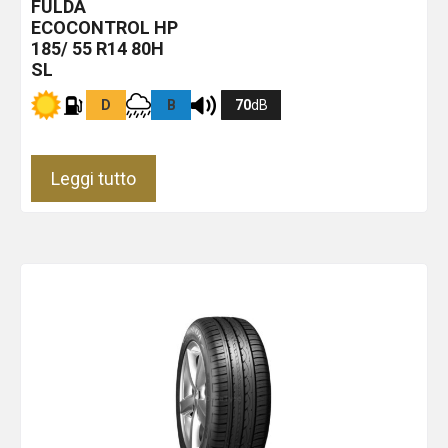
FULDA
ECOCONTROL HP
185/ 55 R14 80H
SL
D
B
70
dB
Leggi tutto