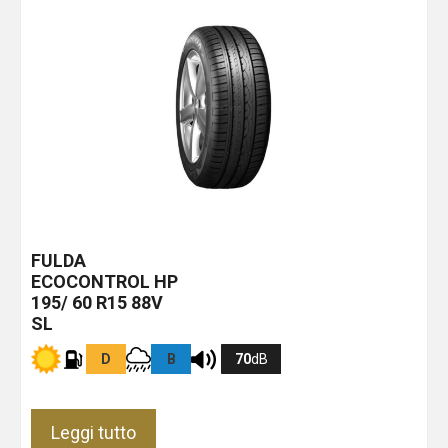
FULDA
ECOCONTROL HP
195/ 60 R15 88V
SL
D
B
70
dB
Leggi tutto