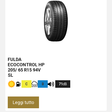
FULDA
ECOCONTROL HP
205/ 65 R15 94V
SL
C
B
71
dB
Leggi tutto