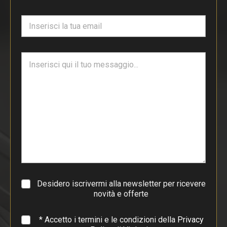
m
e
E
*
m
a
i
T
l
e
*
s
t
o
d
i
p
a
r
a
g
r
a
Desidero iscrivermi alla newsletter per ricevere
f
novità e offerte
o
*
* Accetto i termini e le condizioni della
Privacy