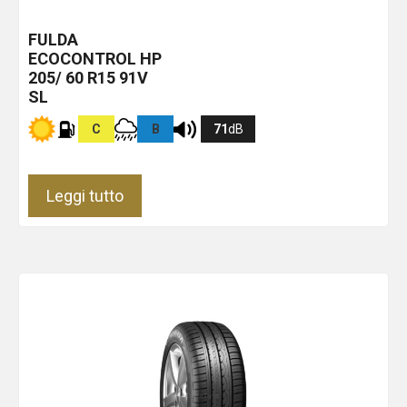
FULDA
ECOCONTROL HP
205/ 60 R15 91V
SL
C
B
71
dB
Leggi tutto