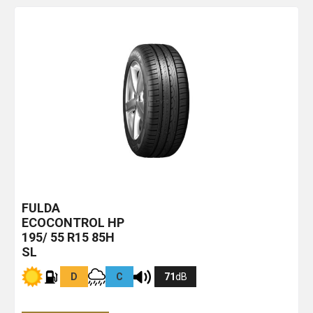
FULDA
ECOCONTROL HP
195/ 55 R15 85H
SL
D
C
71
dB