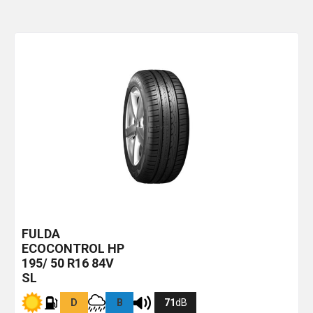
FULDA
ECOCONTROL HP
195/ 50 R16 84V
SL
D
B
71
dB