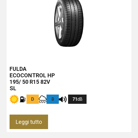
FULDA
ECOCONTROL HP
195/ 50 R15 82V
SL
D
B
71
dB
Leggi tutto