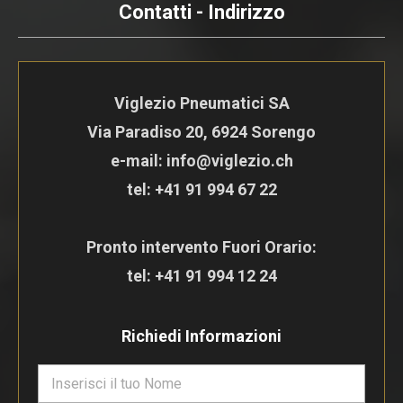
Contatti - Indirizzo
Viglezio Pneumatici SA
Via Paradiso 20, 6924 Sorengo
e-mail: info@viglezio.ch
tel:
+41 91 994 67 22
Pronto intervento Fuori Orario:
tel:
+41 91 994 12 24
Richiedi Informazioni
N
o