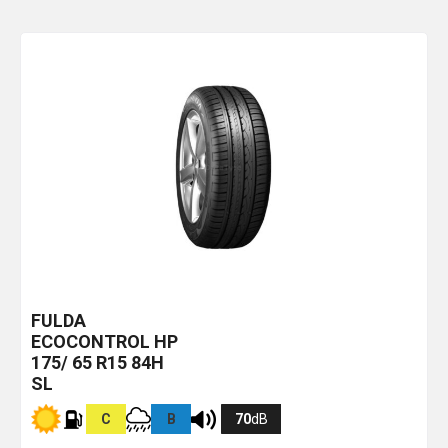
FULDA
ECOCONTROL HP
175/ 65 R15 84H
SL
C
B
70
dB