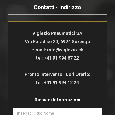
Contatti - Indirizzo
Viglezio Pneumatici SA
Via Paradiso 20, 6924 Sorengo
e-mail: info@viglezio.ch
tel:
+41 91 994 67 22
Pronto intervento Fuori Orario:
tel:
+41 91 994 12 24
Richiedi Informazioni
N
o