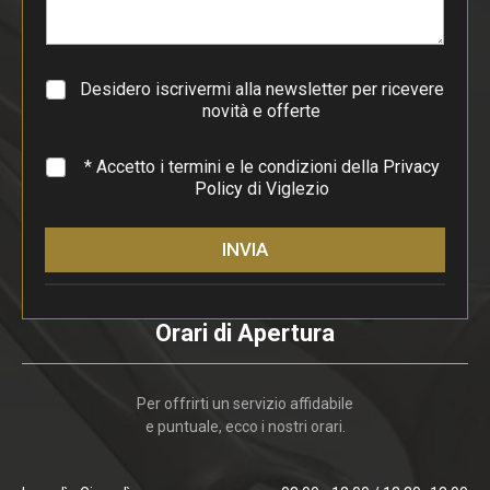
r
a
g
r
a
Desidero iscrivermi alla newsletter per ricevere
f
novità e offerte
o
*
* Accetto i termini e le condizioni della
Privacy
Policy
di Viglezio
INVIA
Orari di Apertura
Per offrirti un servizio affidabile
e puntuale, ecco i nostri orari.