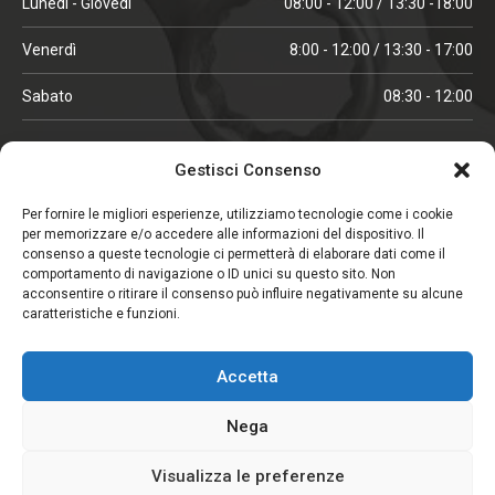
Lunedì - Giovedì
08:00 - 12:00 / 13:30 -18:00
Venerdì
8:00 - 12:00 / 13:30 - 17:00
Sabato
08:30 - 12:00
ORARI IN ALTA STAGIONE
Gestisci Consenso
(aprile, maggio, ottobre, novembre, dicembre)
Per fornire le migliori esperienze, utilizziamo tecnologie come i cookie
per memorizzare e/o accedere alle informazioni del dispositivo. Il
Lunedì - Venerdì
08:00 - 12:00 / 13:30 -18:00
consenso a queste tecnologie ci permetterà di elaborare dati come il
comportamento di navigazione o ID unici su questo sito. Non
Sabato
08:00 - 12:00
acconsentire o ritirare il consenso può influire negativamente su alcune
caratteristiche e funzioni.
CHIUSO IL SABATO
Accetta
(gennaio, febbraio, agosto, settembre)
Nega
Visualizza le preferenze
Copyright © 2026. Viglezio - Tutti i diritti riservati.
Elemento aggiunto al carrello.