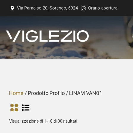
Vai
Via Paradiso 20, Sorengo, 6924
Orario apertura
al
contenuto
Home
/ Prodotto Profilo / LINAM VAN01
Prezzo:
Visualizzazione di 1-18 di 30 risultati
dal