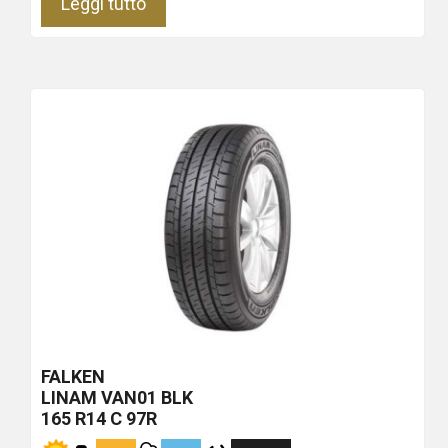
Leggi tutto
FALKEN
LINAM VAN01
BLK
165 R14 C 97R