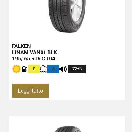
FALKEN
LINAM VAN01
BLK
195/ 65 R16 C 104T
C
A
72
dB
Leggi tutto