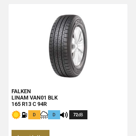
FALKEN
LINAM VAN01
BLK
165 R13 C 94R
D
D
72
dB