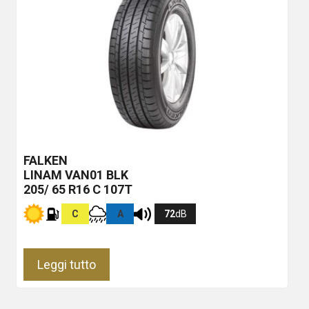
FALKEN
LINAM VAN01
BLK
205/ 65 R16 C 107T
C
A
72
dB
Leggi tutto