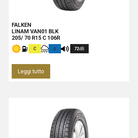
FALKEN
LINAM VAN01
BLK
205/ 70 R15 C 106R
C
A
72
dB
Leggi tutto