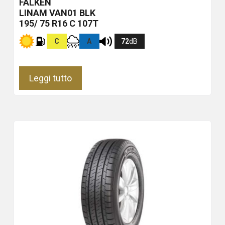
FALKEN
LINAM VAN01
BLK
195/ 75 R16 C 107T
C
A
72
dB
Leggi tutto