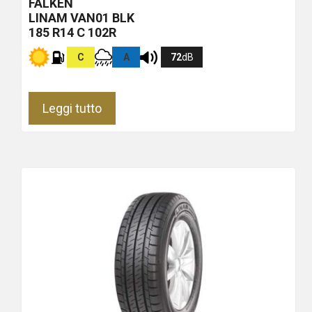
FALKEN
LINAM VAN01
BLK
185 R14 C 102R
C
A
72
dB
Leggi tutto