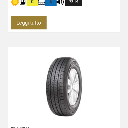
C
A
72
dB
Leggi tutto