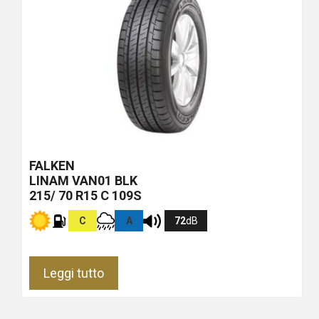
FALKEN
LINAM VAN01
BLK
215/ 70 R15 C 109S
C
A
72
dB
Leggi tutto