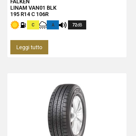
FALKEN
LINAM VAN01
BLK
195 R14 C 106R
C
A
72
dB
Leggi tutto