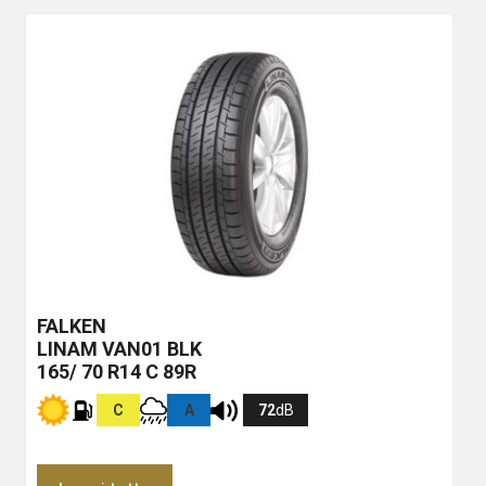
FALKEN
LINAM VAN01
BLK
165/ 70 R14 C 89R
C
A
72
dB