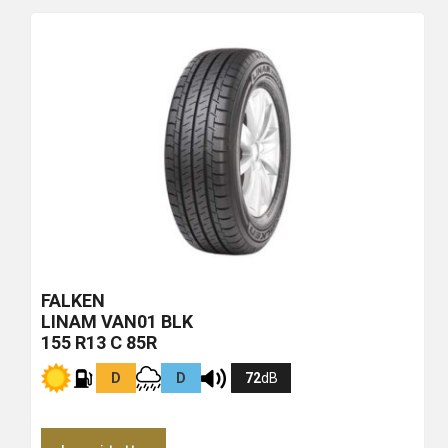
più
economico
FALKEN
LINAM VAN01
BLK
155 R13 C 85R
D
D
72
dB