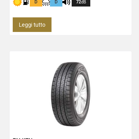
D
D
72
dB
Leggi tutto