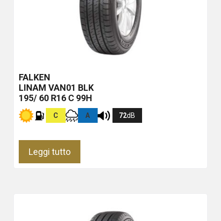
FALKEN
LINAM VAN01
BLK
195/ 60 R16 C 99H
C
A
72
dB
Leggi tutto