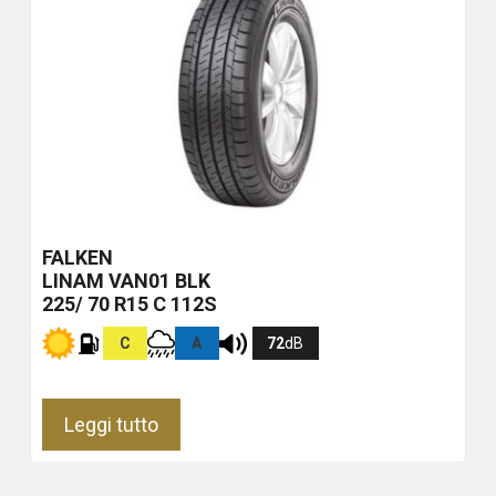
FALKEN
LINAM VAN01
BLK
225/ 70 R15 C 112S
C
A
72
dB
Leggi tutto