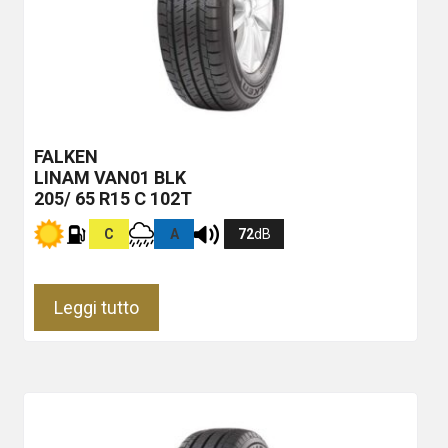
FALKEN
LINAM VAN01
BLK
205/ 65 R15 C 102T
C
A
72
dB
Leggi tutto