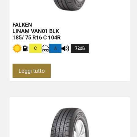
FALKEN
LINAM VAN01
BLK
185/ 75 R16 C 104R
C
A
72
dB
Leggi tutto