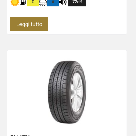
C
A
72
dB
Leggi tutto