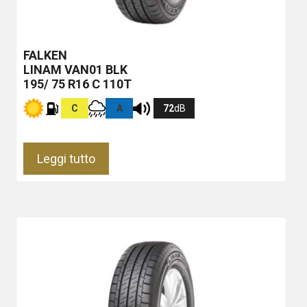
FALKEN
LINAM VAN01
BLK
195/ 75 R16 C 110T
C
A
72
dB
Leggi tutto