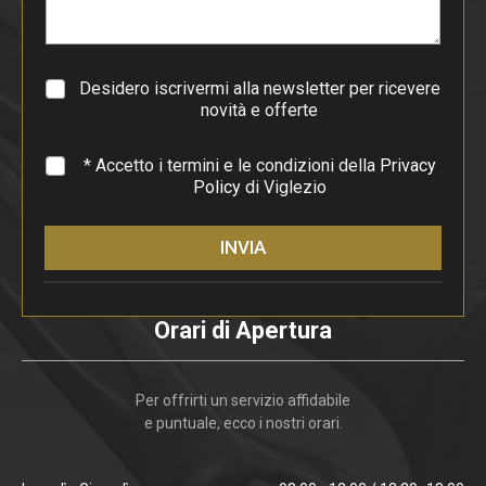
r
a
g
r
a
Desidero iscrivermi alla newsletter per ricevere
f
novità e offerte
o
*
* Accetto i termini e le condizioni della
Privacy
Policy
di Viglezio
INVIA
Orari di Apertura
Per offrirti un servizio affidabile
e puntuale, ecco i nostri orari.