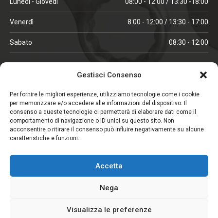
Lunedì - Giovedì
08:00 - 12:00 / 13:30 -18:00
Venerdì
8:00 - 12:00 / 13:30 - 17:00
Sabato
08:30 - 12:00
ORARI IN ALTA STAGIONE
Gestisci Consenso
(aprile, maggio, ottobre, novembre, dicembre)
Per fornire le migliori esperienze, utilizziamo tecnologie come i cookie
per memorizzare e/o accedere alle informazioni del dispositivo. Il
Lunedì - Venerdì
08:00 - 12:00 / 13:30 -18:00
consenso a queste tecnologie ci permetterà di elaborare dati come il
comportamento di navigazione o ID unici su questo sito. Non
Sabato
08:00 - 12:00
acconsentire o ritirare il consenso può influire negativamente su alcune
caratteristiche e funzioni.
CHIUSO IL SABATO
Accetta
(gennaio, febbraio, agosto, settembre)
Nega
Visualizza le preferenze
Copyright © 2026. Viglezio - Tutti i diritti riservati.
Elemento aggiunto al carrello.