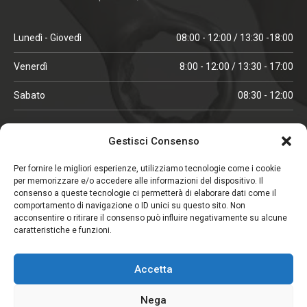
Lunedì - Giovedì
08:00 - 12:00 / 13:30 -18:00
Venerdì
8:00 - 12:00 / 13:30 - 17:00
Sabato
08:30 - 12:00
ORARI IN ALTA STAGIONE
Gestisci Consenso
(aprile, maggio, ottobre, novembre, dicembre)
Per fornire le migliori esperienze, utilizziamo tecnologie come i cookie
per memorizzare e/o accedere alle informazioni del dispositivo. Il
Lunedì - Venerdì
08:00 - 12:00 / 13:30 -18:00
consenso a queste tecnologie ci permetterà di elaborare dati come il
comportamento di navigazione o ID unici su questo sito. Non
Sabato
08:00 - 12:00
acconsentire o ritirare il consenso può influire negativamente su alcune
caratteristiche e funzioni.
CHIUSO IL SABATO
Accetta
(gennaio, febbraio, agosto, settembre)
Nega