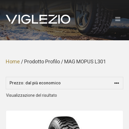
Vai
al
ME
contenuto
Home
/ Prodotto Profilo / MAG MOPUS L301
Visualizzazione del risultato