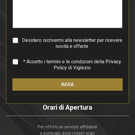
p
a
r
a
g
r
a
Desidero iscrivermi alla newsletter per ricevere
f
novità e offerte
o
*
* Accetto i termini e le condizioni della
Privacy
Policy
di Viglezio
INVIA
Orari di Apertura
Per offrirti un servizio affidabile
e puntuale, ecco i nostri orari.