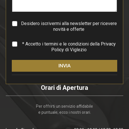
r
a
g
r
a
Desidero iscrivermi alla newsletter per ricevere
f
novità e offerte
o
*
* Accetto i termini e le condizioni della
Privacy
Policy
di Viglezio
INVIA
Orari di Apertura
Per offrirti un servizio affidabile
e puntuale, ecco i nostri orari.