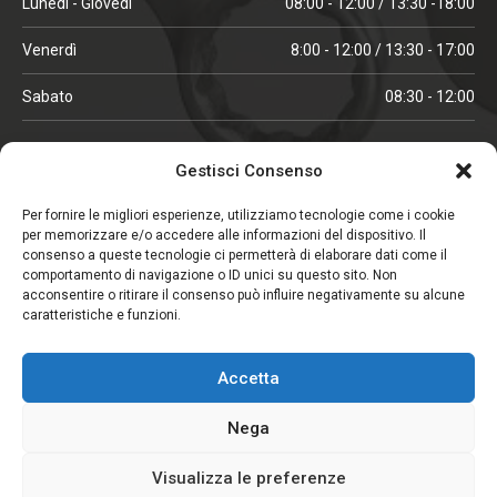
Lunedì - Giovedì
08:00 - 12:00 / 13:30 -18:00
Venerdì
8:00 - 12:00 / 13:30 - 17:00
Sabato
08:30 - 12:00
ORARI IN ALTA STAGIONE
Gestisci Consenso
(aprile, maggio, ottobre, novembre, dicembre)
Per fornire le migliori esperienze, utilizziamo tecnologie come i cookie
per memorizzare e/o accedere alle informazioni del dispositivo. Il
Lunedì - Venerdì
08:00 - 12:00 / 13:30 -18:00
consenso a queste tecnologie ci permetterà di elaborare dati come il
comportamento di navigazione o ID unici su questo sito. Non
Sabato
08:00 - 12:00
acconsentire o ritirare il consenso può influire negativamente su alcune
caratteristiche e funzioni.
CHIUSO IL SABATO
Accetta
(gennaio, febbraio, agosto, settembre)
Nega
Visualizza le preferenze
Copyright © 2026. Viglezio - Tutti i diritti riservati.
Elemento aggiunto al carrello.