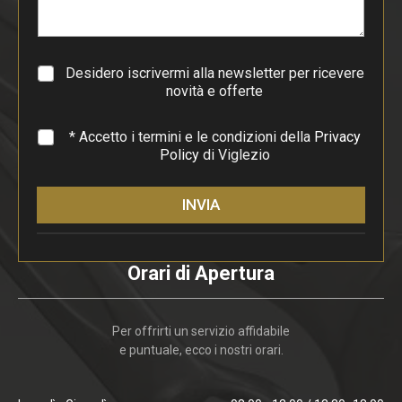
r
a
g
r
a
Desidero iscrivermi alla newsletter per ricevere
f
novità e offerte
o
*
* Accetto i termini e le condizioni della
Privacy
Policy
di Viglezio
INVIA
Orari di Apertura
Per offrirti un servizio affidabile
e puntuale, ecco i nostri orari.