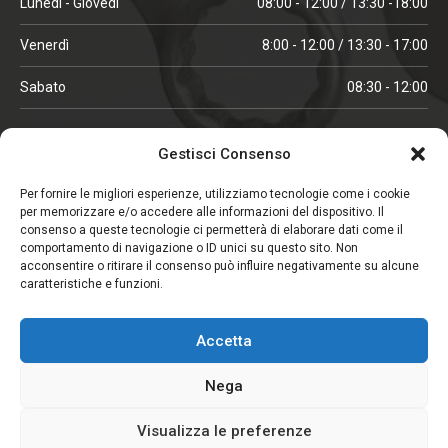
Lunedì - Giovedì
08:00 - 12:00 / 13:30 -18:00
Venerdì
8:00 - 12:00 / 13:30 - 17:00
Sabato
08:30 - 12:00
ORARI IN ALTA STAGIONE
Gestisci Consenso
(aprile, maggio, ottobre, novembre, dicembre)
Per fornire le migliori esperienze, utilizziamo tecnologie come i cookie
per memorizzare e/o accedere alle informazioni del dispositivo. Il
Lunedì - Venerdì
08:00 - 12:00 / 13:30 -18:00
consenso a queste tecnologie ci permetterà di elaborare dati come il
comportamento di navigazione o ID unici su questo sito. Non
Sabato
08:00 - 12:00
acconsentire o ritirare il consenso può influire negativamente su alcune
caratteristiche e funzioni.
CHIUSO IL SABATO
Accetta
(gennaio, febbraio, agosto, settembre)
Nega
Visualizza le preferenze
Copyright © 2026. Viglezio - Tutti i diritti riservati.
Elemento aggiunto al carrello.