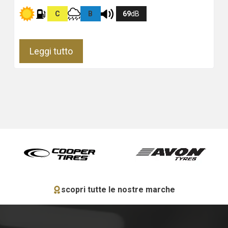
C
B
69
dB
Leggi tutto
scopri tutte le nostre marche