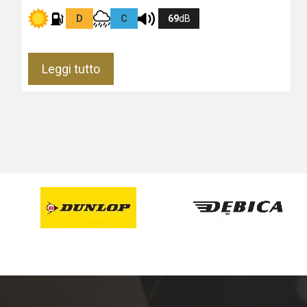
D
C
69
dB
Leggi tutto