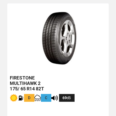
FIRESTONE
MULTIHAWK 2
175/ 65 R14 82T
D
C
69
dB