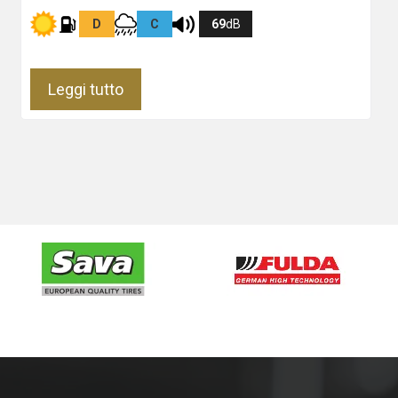
D
C
69
dB
Leggi tutto