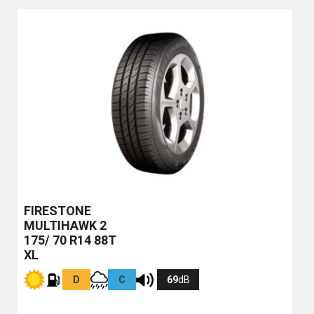
FIRESTONE
MULTIHAWK 2
175/ 70 R14 88T
XL
D
C
69
dB