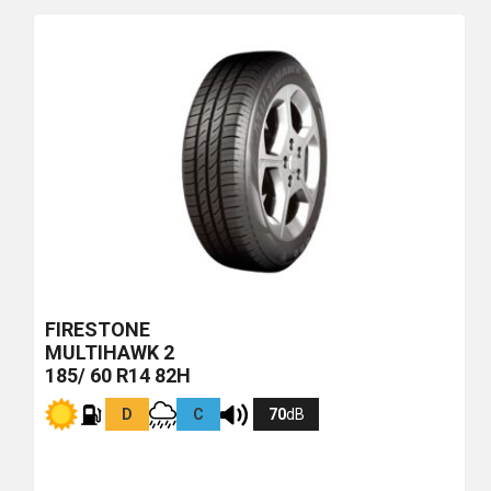
più
economico
FIRESTONE
MULTIHAWK 2
185/ 60 R14 82H
D
C
70
dB