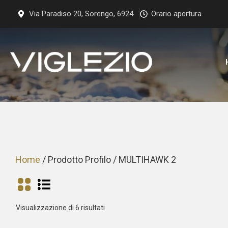
Vai
Via Paradiso 20, Sorengo, 6924
Orario apertura
al
contenuto
Home
/ Prodotto Profilo / MULTIHAWK 2
Prezzo:
Visualizzazione di 6 risultati
dal