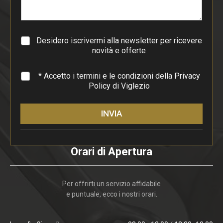
r
a
g
r
a
Desidero iscrivermi alla newsletter per ricevere
f
novità e offerte
o
*
* Accetto i termini e le condizioni della
Privacy
Policy
di Viglezio
INVIA
Orari di Apertura
Per offrirti un servizio affidabile
e puntuale, ecco i nostri orari.