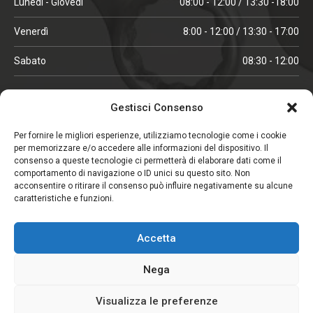
Lunedì - Giovedì
08:00 - 12:00 / 13:30 -18:00
Venerdì
8:00 - 12:00 / 13:30 - 17:00
Sabato
08:30 - 12:00
ORARI IN ALTA STAGIONE
Gestisci Consenso
(aprile, maggio, ottobre, novembre, dicembre)
Per fornire le migliori esperienze, utilizziamo tecnologie come i cookie
per memorizzare e/o accedere alle informazioni del dispositivo. Il
Lunedì - Venerdì
08:00 - 12:00 / 13:30 -18:00
consenso a queste tecnologie ci permetterà di elaborare dati come il
comportamento di navigazione o ID unici su questo sito. Non
Sabato
08:00 - 12:00
acconsentire o ritirare il consenso può influire negativamente su alcune
caratteristiche e funzioni.
CHIUSO IL SABATO
Accetta
(gennaio, febbraio, agosto, settembre)
Nega
Visualizza le preferenze
Copyright © 2026. Viglezio - Tutti i diritti riservati.
Elemento aggiunto al carrello.