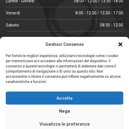
Lunedì - Giovedì
08:00 - 12:00 / 13:30 -18:00
Venerdì
8:00 - 12:00 / 13:30 - 17:00
Sabato
08:30 - 12:00
ORARI IN ALTA STAGIONE
Gestisci Consenso
(aprile, maggio, ottobre, novembre, dicembre)
Per fornire le migliori esperienze, utilizziamo tecnologie come i cookie
per memorizzare e/o accedere alle informazioni del dispositivo. Il
Lunedì - Venerdì
08:00 - 12:00 / 13:30 -18:00
consenso a queste tecnologie ci permetterà di elaborare dati come il
comportamento di navigazione o ID unici su questo sito. Non
Sabato
08:00 - 12:00
acconsentire o ritirare il consenso può influire negativamente su alcune
caratteristiche e funzioni.
CHIUSO IL SABATO
Accetta
(gennaio, febbraio, agosto, settembre)
Nega
Visualizza le preferenze
Copyright © 2026. Viglezio - Tutti i diritti riservati.
Elemento aggiunto al carrello.