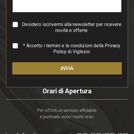
r
a
g
r
a
Desidero iscrivermi alla newsletter per ricevere
f
novità e offerte
o
*
* Accetto i termini e le condizioni della
Privacy
Policy
di Viglezio
INVIA
Orari di Apertura
Per offrirti un servizio affidabile
e puntuale, ecco i nostri orari.